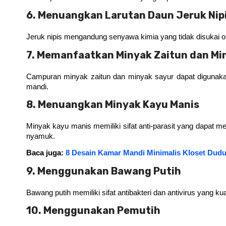
6. Menuangkan Larutan Daun Jeruk Nip
Jeruk nipis mengandung senyawa kimia yang tidak disukai ol
7. Memanfaatkan Minyak Zaitun dan Mi
Campuran minyak zaitun dan minyak sayur dapat digunak
mandi.
8. Menuangkan Minyak Kayu Manis
Minyak kayu manis memiliki sifat anti-parasit yang dapat
nyamuk.
Baca juga: 
8 Desain Kamar Mandi Minimalis Kloset Dudu
9. Menggunakan Bawang Putih
Bawang putih memiliki sifat antibakteri dan antivirus yang
10. Menggunakan Pemutih