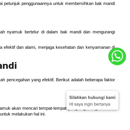
uai petunjuk penggunaannya untuk membersihkan bak mandi 
gah nyamuk bertelur di dalam bak mandi dan mengurangi 
a efektif dan alami, menjaga kesehatan dan kenyamanan di 
andi
h pencegahan yang efektif. Berikut adalah beberapa faktor 
Silahkan hubungi kami
Hi saya ingin bertanya
yamuk akan mencari tempat-tempat yang tergenang air untuk 
ntuk melakukan hal ini.