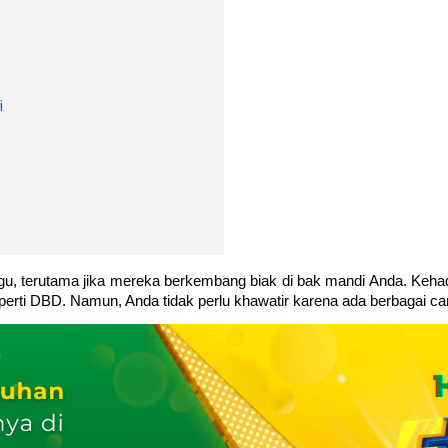
i
, terutama jika mereka berkembang biak di bak mandi Anda. Kehadi
eperti DBD. Namun, Anda tidak perlu khawatir karena ada berbagai c