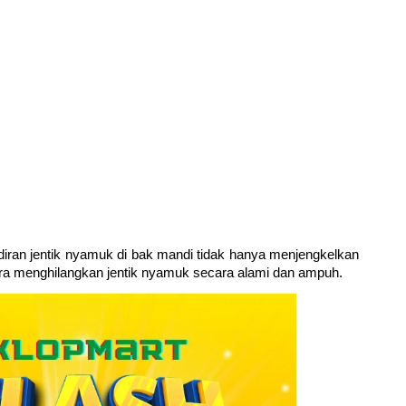
ran jentik nyamuk di bak mandi tidak hanya menjengkelkan 
ara menghilangkan jentik nyamuk secara alami dan ampuh. 