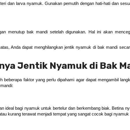
kteri dan larva nyamuk. Gunakan pemutih dengan hati-hati dan ses
ngan menutup bak mandi setelah digunakan. Hal ini akan mence
atas, Anda dapat menghilangkan jentik nyamuk di bak mandi secar
nya Jentik Nyamuk di Bak M
 beberapa faktor yang perlu dipahami agar dapat mengambil langka
 mandi:
an ideal bagi nyamuk untuk bertelur dan berkembang biak. Betina n
atau kurang terawat menjadi tempat yang sangat cocok bagi nyamuk u