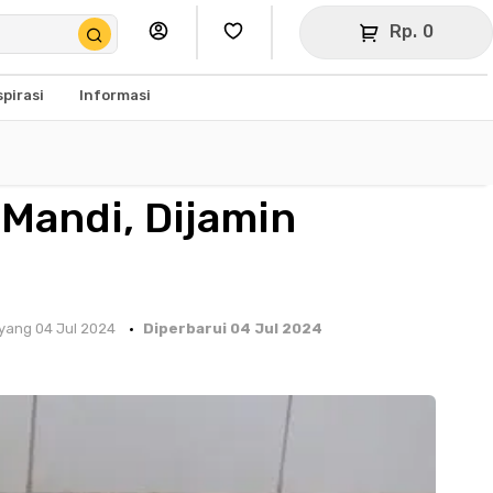
Rp. 0
spirasi
Informasi
Mandi, Dijamin
yang 04 Jul 2024
Diperbarui 04 Jul 2024