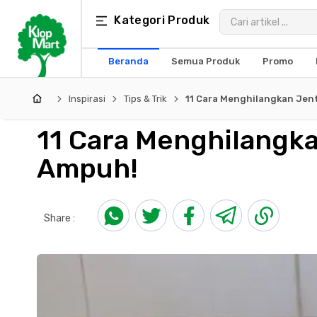
Kategori
Kategori Produk
×
Produk
Beranda
Semua Produk
Promo
Arsitektur
Inspirasi
Tips & Trik
11 Cara Menghilangkan Jent
Struktural
11 Cara Menghilangka
MEP
Ampuh!
Interior
Landscape
Share :