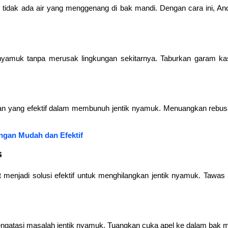
idak ada air yang menggenang di bak mandi. Dengan cara ini, And
yamuk tanpa merusak lingkungan sekitarnya. Taburkan garam kasa
sidan yang efektif dalam membunuh jentik nyamuk. Menuangkan rebu
ngan Mudah dan Efektif
s
enjadi solusi efektif untuk menghilangkan jentik nyamuk. Tawas me
ngatasi masalah jentik nyamuk. Tuangkan cuka apel ke dalam bak ma