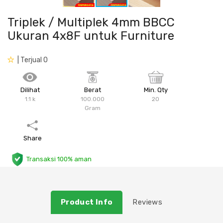
Plafon & Partisi
Material Alam
Sistem Elektrikal
Triplek / Multiplek 4mm BBCC
Ukuran 4x8F untuk Furniture
Sanitari & Aksesorisnya
Besi Profil & Plat
Pompa dan Pipa
| Terjual 0
Aksesoris Dapur
Produk Pracetak
Lampu & Listrik
Dilihat
Berat
Min. Qty
Peralatan & Perkakas
Besi Profil & Baja
1.1 k
100.000
20
Gram
Aksesoris Perabot
Semen & Sejenisnya
Share
Scaffolding
Transaksi 100% aman
Konstruksi
Atap & Lantai
Product Info
Reviews