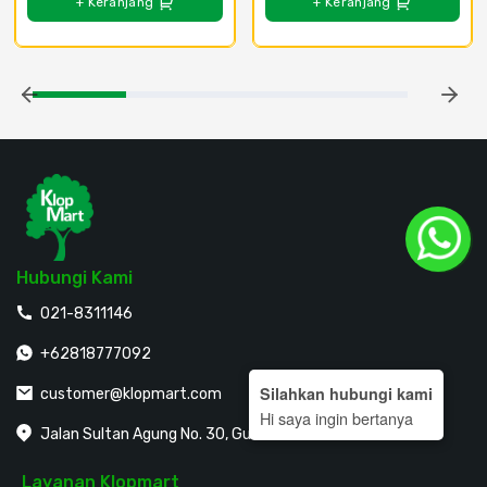
+ Keranjang
+ Keranjang
Hubungi Kami
021-8311146
+62818777092
Silahkan hubungi kami
customer@klopmart.com
Hi saya ingin bertanya
Jalan Sultan Agung No. 30, Guntur, Jakarta Selatan
Layanan Klopmart