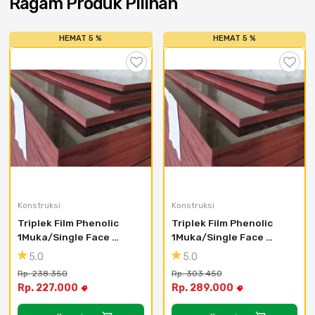
Ragam Produk Pilihan
HEMAT 5 %
HEMAT 5 %
Konstruksi
Konstruksi
Triplek Film Phenolic 
Triplek Film Phenolic 
1Muka/Single Face 
1Muka/Single Face 
12mm Ukuran 4x8F
15mm Ukuran 4x8
5.0
5.0
Rp. 238.350
Rp. 303.450
Rp. 227.000
Rp. 289.000