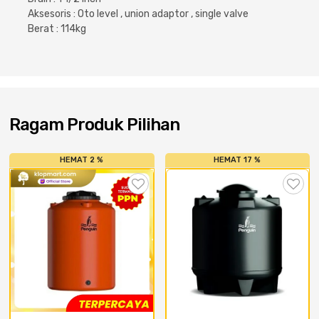
Cat dan Kimia
Aksesoris : Oto level , union adaptor , single valve
Berat : 114kg
Saniter
Ragam Produk Pilihan
HEMAT 2 %
HEMAT 17 %