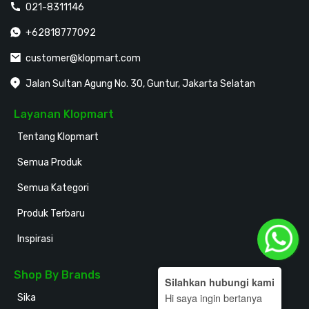
021-8311146
+62818777092
customer@klopmart.com
Jalan Sultan Agung No. 30, Guntur, Jakarta Selatan
Layanan Klopmart
Tentang Klopmart
Semua Produk
Semua Kategori
Produk Terbaru
Inspirasi
Shop By Brands
Silahkan hubungi kami
Hi saya ingin bertanya
Sika
Holodeck