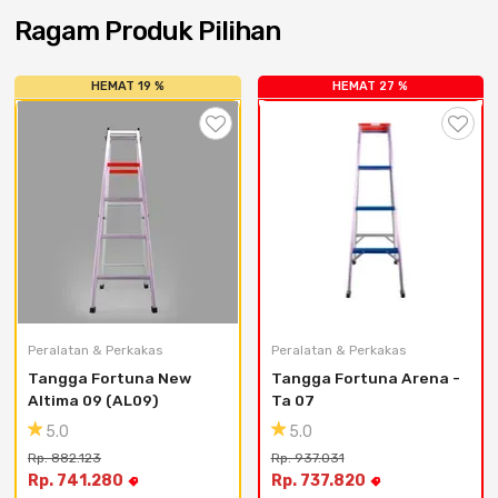
Cat dan Kimia
Ragam Produk Pilihan
Saniter
HEMAT 19 %
HEMAT 27 %
Peralatan & Perkakas
Peralatan & Perkakas
Tangga Fortuna New 
Tangga Fortuna Arena - 
Altima 09 (AL09)
Ta 07
5.0
5.0
Rp. 882.123
Rp. 937.031
Rp. 741.280
Rp. 737.820