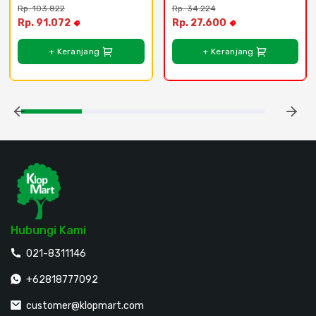
Rp. 103.822
Rp. 34.224
Rp. 91.072
Rp. 27.600
+ Keranjang
+ Keranjang
Hubungi Kami
021-8311146
+62818777092
customer@klopmart.com