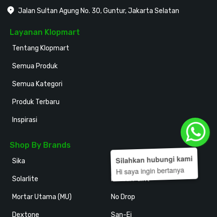
Jalan Sultan Agung No. 30, Guntur, Jakarta Selatan
Layanan Klopmart
Tentang Klopmart
Semua Produk
Semua Kategori
Produk Terbaru
Inspirasi
Shop By Brands
Silahkan hubungi kami
Sika
Holodeck
Hi saya ingin bertanya
Solarlite
Kansai Paint
Mortar Utama (MU)
No Drop
Dextone
San-Ei