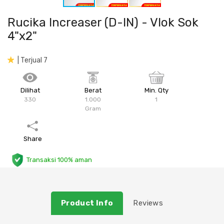
Plafon & Partisi
Material Alam
Sistem Elektrikal
Rucika Increaser (D-IN) - Vlok Sok
4"x2"
Sanitari & Aksesorisnya
Besi Profil & Plat
Pompa dan Pipa
| Terjual 7
Aksesoris Dapur
Produk Pracetak
Lampu & Listrik
Dilihat
Berat
Min. Qty
Peralatan & Perkakas
Besi Profil & Baja
330
1.000
1
Gram
Aksesoris Perabot
Semen & Sejenisnya
Share
Scaffolding
Transaksi 100% aman
Konstruksi
Atap & Lantai
Product Info
Reviews