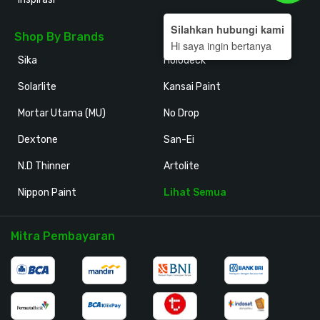
Silahkan hubungi kami
Shop By Brands
Hi saya ingin bertanya
Sika
Holodeck
Solarlite
Kansai Paint
Mortar Utama (MU)
No Drop
Dextone
San-Ei
N.D Thinner
Artolite
Nippon Paint
Lihat Semua
Mitra Pembayaran