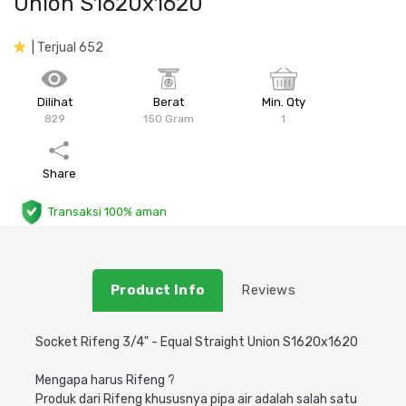
Union S1620x1620
Plafon & Partisi
Material Alam
Sistem Elektrikal
| Terjual 652
Sanitari & Aksesorisnya
Besi Profil & Plat
Pompa dan Pipa
Dilihat
Berat
Min. Qty
829
150 Gram
1
Aksesoris Dapur
Produk Pracetak
Lampu & Listrik
Peralatan & Perkakas
Besi Profil & Baja
Share
Transaksi 100% aman
Aksesoris Perabot
Semen & Sejenisnya
Scaffolding
Product Info
Reviews
Konstruksi
Socket Rifeng 3/4" - Equal Straight Union S1620x1620
Atap & Lantai
Mengapa harus Rifeng ?
Produk dari Rifeng khususnya pipa air adalah salah satu