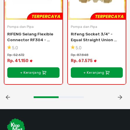
Pompa dan Pipa
Pompa dan Pipa
RIFENG Selang Flexible 
Rifeng Socket 3/4" - 
Connector RF304 - 
Equal Straight Union 
40cm
S1620x1620
5.0
5.0
Rp. 52.672
Rp. 87.848
Rp. 41.150
Rp. 67.575
+ Keranjang
+ Keranjang