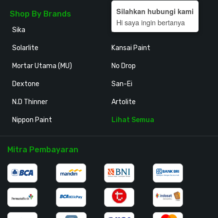
Silahkan hubungi kami
Shop By Brands
Hi saya ingin bertanya
Sika
Holodeck
Solarlite
Kansai Paint
Mortar Utama (MU)
No Drop
Dextone
San-Ei
N.D Thinner
Artolite
Nippon Paint
Lihat Semua
Mitra Pembayaran