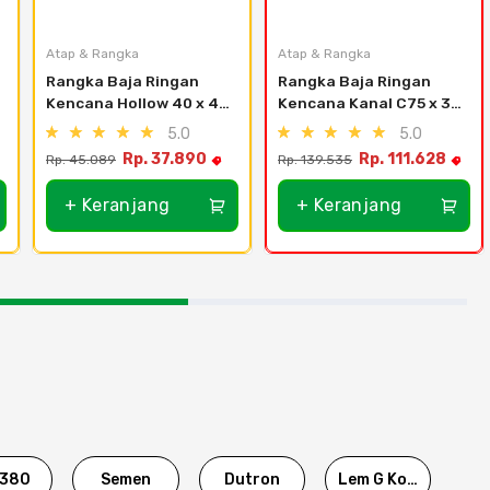
Atap & Rangka
Atap & Rangka
Rangka Baja Ringan 
Rangka Baja Ringan 
Kencana Hollow 40 x 40 
Kencana Kanal C75 x 35 
- T 0.3
- 0.70
5.0
5.0
Rp. 37.890
Rp. 111.628
Rp. 45.089
Rp. 139.535
+ Keranjang
+ Keranjang
380
Semen
Dutron
Lem G Korea