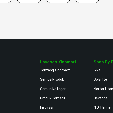
Layanan Klopmart
Shop By 
Tentang Klopmart
Sika
Semua Produk
Solarlite
Semua Kategori
Mortar Uta
Produk Terbaru
Dextone
Inspirasi
N.D Thinner