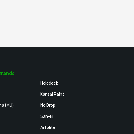
Brands
Holodeck
Kansai Paint
ma (MU)
No Drop
San-Ei
Artolite