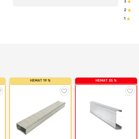
3
2
1
HEMAT 19 %
HEMAT 25 %