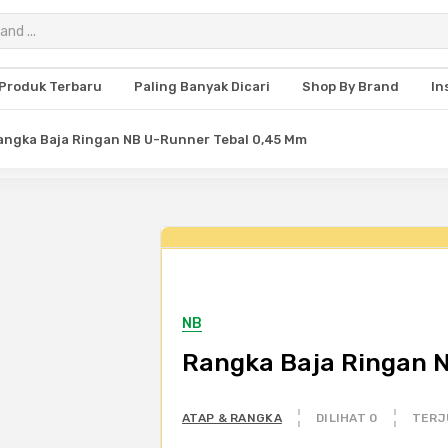
Produk Terbaru
Paling Banyak Dicari
Shop By Brand
In
angka Baja Ringan NB U-Runner Tebal 0,45 Mm
NB
Rangka Baja Ringan 
ATAP & RANGKA
DILIHAT 0
TERJ