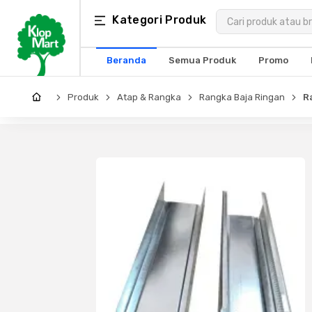
Kategori
Kategori Produk
×
Produk
Beranda
Semua Produk
Promo
Arsitektur
Produk
Atap & Rangka
Rangka Baja Ringan
R
Struktural
MEP
Interior
Landscape