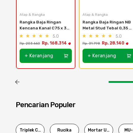
Atap & Rangka
Atap & Rangka
Rangka Baja Ringan 
Rangka Baja Ringan NB 
Kencana Kanal C75 x 35 
Metal Stud Tebal 0,35 
- 1.00
mm
5.0
5.0
Rp. 168.314
Rp. 28.140
Rp. 203.660
Rp. 31.798
+ Keranjang
+ Keranjang
Pencarian Populer
Triplek Cor
Rucika
Mortar Utama
MU-