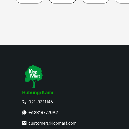
Hubungi Kami
021-8311146
+62818777092
customer@klopmart.com