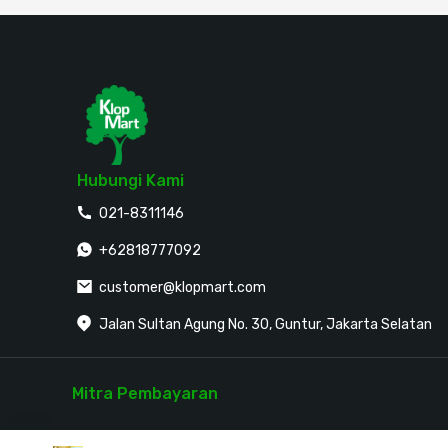
Hubungi Kami
021-8311146
+62818777092
customer@klopmart.com
Jalan Sultan Agung No. 30, Guntur, Jakarta Selatan
Evi dari
Bekasi
membeli
Pipa PVC 3 inch
Plumbing
Mitra Pembayaran
Rp 4.679.717
28 menit yang lalu