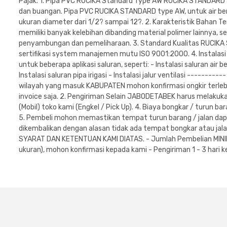
Pajak. 1. Pipa PVC RUCIKA Standard Type AW RUCIKA STANDARD ad
dan buangan. Pipa PVC RUCIKA STANDARD type AW, untuk air b
ukuran diameter dari 1/2? sampai 12?. 2. Karakteristik Bahan Te
memiliki banyak kelebihan dibanding material polimer lainnya, se
penyambungan dan pemeliharaan. 3. Standard Kualitas RUCIKA
sertifikasi system manajemen mutu ISO 9001:2000. 4. Instalasi
untuk beberapa aplikasi saluran, seperti: - Instalasi saluran air be
Instalasi saluran pipa irigasi - Instalasi jalur ventilasi ------
wilayah yang masuk KABUPATEN mohon konfirmasi ongkir terlebih 
invoice saja. 2. Pengiriman Selain JABODETABEK harus melakuk
(Mobil) toko kami (Engkel / Pick Up). 4. Biaya bongkar / turun 
5. Pembeli mohon memastikan tempat turun barang / jalan dapat 
dikembalikan dengan alasan tidak ada tempat bongkar atau j
SYARAT DAN KETENTUAN KAMI DIATAS. - Jumlah Pembelian MINIM
ukuran), mohon konfirmasi kepada kami - Pengiriman 1 - 3 hari k