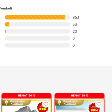
Pembeli
853
53
20
0
0
HEMAT 30 %
HEMAT 28 %