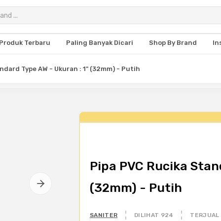
Produk Terbaru
Paling Banyak Dicari
Shop By Brand
In
ndard Type AW - Ukuran : 1" (32mm) - Putih
Pipa PVC Rucika Stand
(32mm) - Putih
SANITER
DILIHAT 924
TERJUAL 