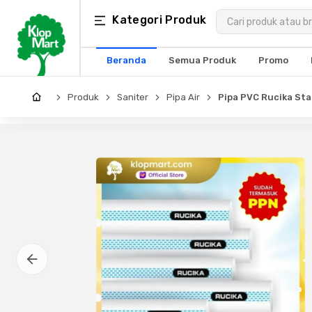
Kategori
Kategori Produk
×
Produk
Beranda
Semua Produk
Promo
Arsitektur
Produk
Saniter
Pipa Air
Pipa PVC Rucika Sta
Struktural
MEP
Interior
Landscape