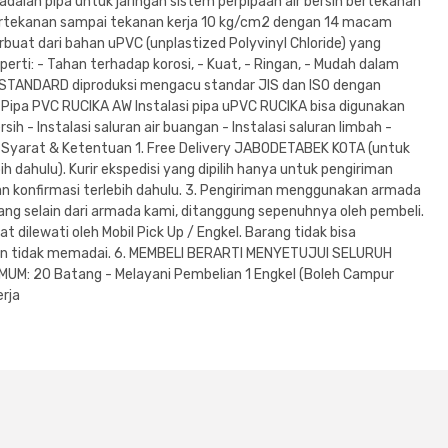
alah pipa untuk jaringan sistem perpipaan air bersih bertekanan
ertekanan sampai tekanan kerja 10 kg/cm2 dengan 14 macam
rbuat dari bahan uPVC (unplastized Polyvinyl Chloride) yang
perti: - Tahan terhadap korosi, - Kuat, - Ringan, - Mudah dalam
 STANDARD diproduksi mengacu standar JIS dan ISO dengan
 Pipa PVC RUCIKA AW Instalasi pipa uPVC RUCIKA bisa digunakan
rsih - Instalasi saluran air buangan - Instalasi saluran limbah -
----- Syarat & Ketentuan 1. Free Delivery JABODETABEK KOTA (untuk
dahulu). Kurir ekspedisi yang dipilih hanya untuk pengiriman
an konfirmasi terlebih dahulu. 3. Pengiriman menggunakan armada
barang selain dari armada kami, ditanggung sepenuhnya oleh pembeli.
dilewati oleh Mobil Pick Up / Engkel. Barang tidak bisa
alan tidak memadai. 6. MEMBELI BERARTI MENYETUJUI SELURUH
UM: 20 Batang - Melayani Pembelian 1 Engkel (Boleh Campur
erja