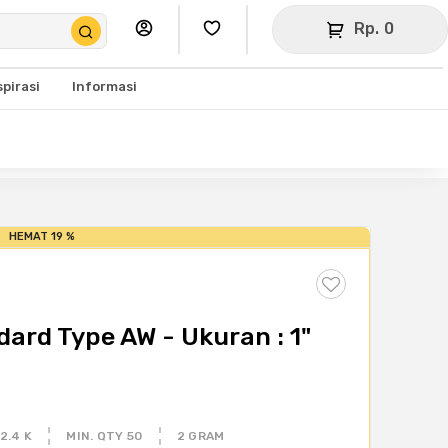
Rp. 0
spirasi
Informasi
HEMAT 19 %
ard Type AW - Ukuran : 1"
2.4 K
MIN. QTY 50
2 GRAM