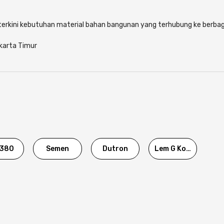
i terkini kebutuhan material bahan bangunan yang terhubung ke berbag
akarta Timur
380
Semen
Dutron
Lem G Korea