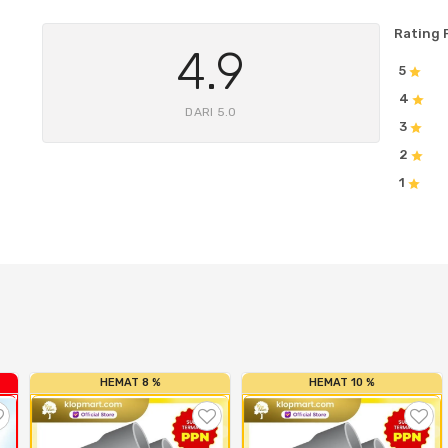
Rating 
4.9
5
4
DARI 5.0
3
2
1
HEMAT 8 %
HEMAT 10 %