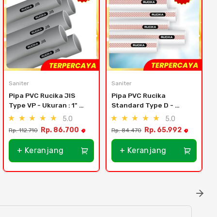
Saniter
Saniter
S
Pipa PVC Rucika JIS 
Pipa PVC Rucika 
Type VP - Ukuran : 1" 
Standard Type D - 
(32mm) - Abu
Ukuran : 2-1/2" (76mm)
5.0
5.0
Rp. 86.700
Rp. 65.992
Rp. 112.710
Rp. 84.470
+ Keranjang
+ Keranjang