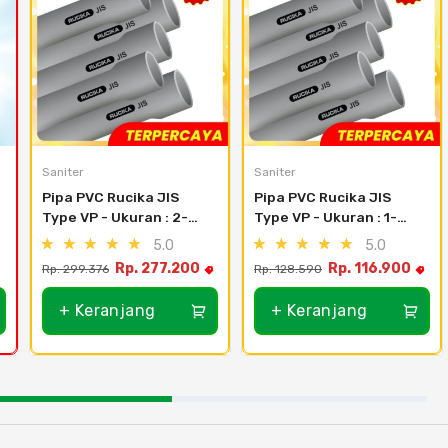
Saniter
Saniter
Pipa PVC Rucika JIS 
Pipa PVC Rucika JIS 
Type VP - Ukuran : 2-
Type VP - Ukuran : 1-
1/2" (76m) - Abu
1/4" (42mm) - Abu
5.0
5.0
Rp. 277.200
Rp. 116.900
Rp. 299.376
Rp. 128.590
+ Keranjang
+ Keranjang