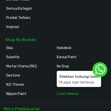
Semua Kategori
Produk Terbaru
Inspirasi
Shop By Brands
Sika
Holodeck
Solarlite
Kansai Paint
Mortar Utama (MU)
No Drop
Dextone
San-Ei
Silahkan hubungi kami
Hi saya ingin bertanya
N.D Thinner
Artolite
Nippon Paint
Lihat Semua
Mitra Pembayaran