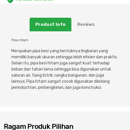
Plafon & Partisi
Material Alam
Sistem Elektrikal
Product Info
Sanitari & Aksesorisnya
Besi Profil & Plat
Pompa dan Pipa
Reviews
Aksesoris Dapur
Produk Pracetak
Lampu & Listrik
Pipa Hitam
Merupakan pipa besi yang bentuknya lingkaran yang
Peralatan & Perkakas
Besi Profil & Baja
memiliki banyak ukuran sehingga lebih efisien dan praktis.
Selain itu, pipa besi hitam juga sangat kuat terhadap
beban dan tahan lama sehingga bisa digunakan untuk
Aksesoris Perabot
Semen & Sejenisnya
saluran air, tiang listrik, rangka bangunan, dan juga
lainnya. Pipa hitam sangat cocok digunakan dibidang
Scaffolding
perindustrian, perbengkelan, dan juga konstruksi.
Konstruksi
Atap & Lantai
Ragam Produk Pilihan