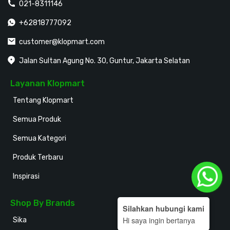
021-8311146
+62818777092
customer@klopmart.com
Jalan Sultan Agung No. 30, Guntur, Jakarta Selatan
Layanan Klopmart
Tentang Klopmart
Semua Produk
Semua Kategori
Produk Terbaru
Inspirasi
Shop By Brands
Silahkan hubungi kami
Hi saya ingin bertanya
Sika
Holodeck