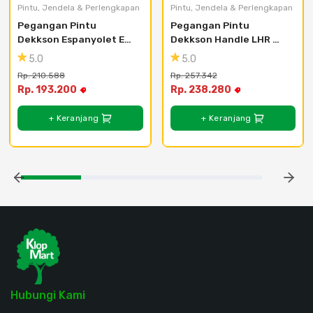
Pintu, Jendela & Perlengkapan
Pintu, Jendela & Perlengkapan
Pegangan Pintu 
Pegangan Pintu 
Dekkson Espanyolet EPL 
Dekkson Handle LHR 
AL 874A 1500MM
2217 SN+CP
5.0
5.0
Rp. 210.588
Rp. 257.342
Rp. 193.200
Rp. 238.280
+ Keranjang
+ Keranjang
Hubungi Kami