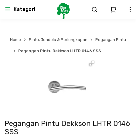
Kategori
Arsitektur
Struktural
MEP
Interior
Landscape
Home
Pintu, Jendela & Perlengkapan
Pegangan Pintu
Atap & Rangka
Produk Teknikal & Kimia
Sistem Pengudaraan
Pegangan Pintu Dekkson LHTR 0146 SSS
Lem
Produk K3
Sistem Elektro
Dinding
Perlengkapan
Sistem Penanggulangan Kebakaran
Pintu, Jendela & Perlengkapan
Bekisting
Sistem Pemipaan
Cat dan Pelapis Dinding
Besi Beton & Wiremesh
Peralatan Elektronik
Pegangan Pintu Dekkson LHTR 0146
Lantai
Beton
Peralatan Utama
SSS