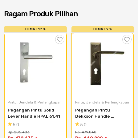
Cat dan Kimia
Ragam Produk Pilihan
Saniter
HEMAT 19 %
HEMAT 9 %
Pintu, Jendela & Perlengkapan
Pintu, Jendela & Perlengkapan
Pegangan Pintu Solid 
Pegangan Pintu 
Lever Handle HPAL 61.41
Dekkson Handle 
Vintage Series LHP 
5.0
5.0
V1204-861 - Black 
Rp. 205.483
Rp. 479.840
Chopper