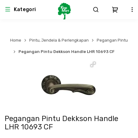
Kategori
Arsitektur
Struktural
MEP
Interior
Landscape
Home
Pintu, Jendela & Perlengkapan
Pegangan Pintu
Atap & Rangka
Produk Teknikal & Kimia
Sistem Pengudaraan
Pegangan Pintu Dekkson Handle LHR 10693 CF
Lem
Produk K3
Sistem Elektro
Dinding
Perlengkapan
Sistem Penanggulangan Kebakaran
Pintu, Jendela & Perlengkapan
Bekisting
Sistem Pemipaan
Cat dan Pelapis Dinding
Besi Beton & Wiremesh
Peralatan Elektronik
Pegangan Pintu Dekkson Handle
LHR 10693 CF
Lantai
Beton
Peralatan Utama