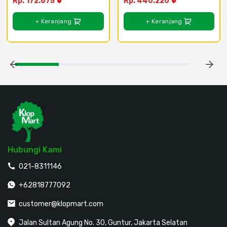
Rp. 172.675
Rp. 440.220
+ Keranjang
+ Keranjang
Hubungi Kami
021-8311146
+62818777092
customer@klopmart.com
Jalan Sultan Agung No. 30, Guntur, Jakarta Selatan