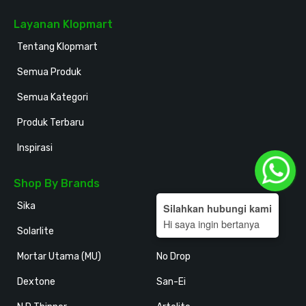
Layanan Klopmart
Tentang Klopmart
Semua Produk
Semua Kategori
Produk Terbaru
Inspirasi
Shop By Brands
Sika
Holodeck
Silahkan hubungi kami
Hi saya ingin bertanya
Solarlite
Kansai Paint
Mortar Utama (MU)
No Drop
Dextone
San-Ei