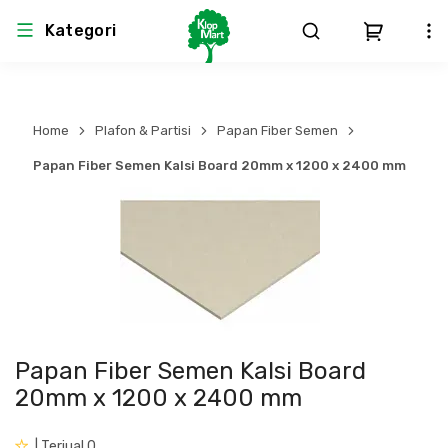
Kategori
Arsitektur
Struktural
MEP
Interior
Landscape
Home
Plafon & Partisi
Papan Fiber Semen
Atap & Rangka
Produk Teknikal & Kimia
Sistem Pengudaraan
Papan Fiber Semen Kalsi Board 20mm x 1200 x 2400 mm
Lem
Produk K3
Sistem Elektro
Dinding
Perlengkapan
Sistem Penanggulangan Kebakaran
Pintu, Jendela & Perlengkapan
Bekisting
Sistem Pemipaan
Papan Fiber Semen Kalsi Board
Cat dan Pelapis Dinding
Besi Beton & Wiremesh
Peralatan Elektronik
20mm x 1200 x 2400 mm
Lantai
Beton
Peralatan Utama
| Terjual 0