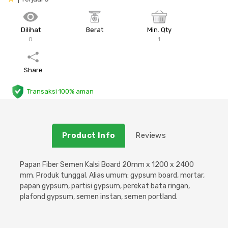
Plafon & Partisi
Material Alam
Sistem Elektrikal
Dilihat
Berat
Min. Qty
0
1
Sanitari & Aksesorisnya
Besi Profil & Plat
Pompa dan Pipa
Aksesoris Dapur
Produk Pracetak
Lampu & Listrik
Share
Transaksi 100% aman
Peralatan & Perkakas
Besi Profil & Baja
Aksesoris Perabot
Semen & Sejenisnya
Product Info
Reviews
Scaffolding
Papan Fiber Semen Kalsi Board 20mm x 1200 x 2400
mm. Produk tunggal. Alias umum: gypsum board, mortar,
Konstruksi
papan gypsum, partisi gypsum, perekat bata ringan,
plafond gypsum, semen instan, semen portland.
Atap & Lantai