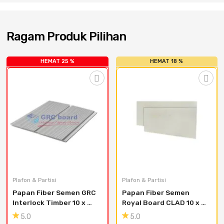
Cat dan Kimia
Saniter
Ragam Produk Pilihan
HEMAT 25 %
HEMAT 18 %
Plafon & Partisi
Plafon & Partisi
Papan Fiber Semen GRC 
Papan Fiber Semen 
Interlock Timber 10 x 
Royal Board CLAD 10 x 
150 x 3000mm
1200 x 2400 mm
5.0
5.0