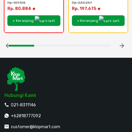
Rp. 101.105
Rp. 233.257
Rp. 80.884
Rp. 197.675
+ Keranjang
+ Keranjang
Hubungi Kami
021-8311146
+62818777092
customer@klopmart.com