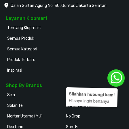
Jalan Sultan Agung No. 30, Guntur, Jakarta Selatan
Layanan Klopmart
Tentang Klopmart
Semua Produk
Semua Kategori
Produk Terbaru
Inspirasi
Shop By Brands
Silahkan hubungi kami
Sika
Holodeck
Hi saya ingin bertanya
Solarlite
Kansai Paint
Mortar Utama (MU)
No Drop
Dextone
San-Ei