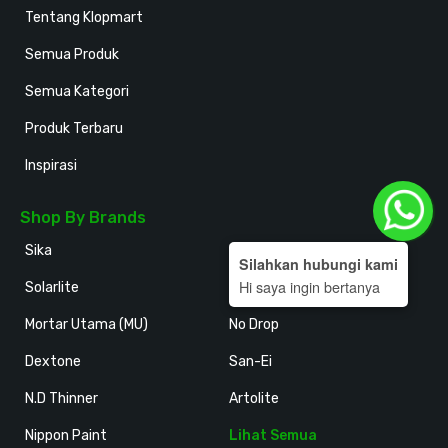
Tentang Klopmart
Semua Produk
Semua Kategori
Produk Terbaru
Inspirasi
Shop By Brands
Sika
Holodeck
Silahkan hubungi kami
Hi saya ingin bertanya
Solarlite
Kansai Paint
Mortar Utama (MU)
No Drop
Dextone
San-Ei
N.D Thinner
Artolite
Nippon Paint
Lihat Semua