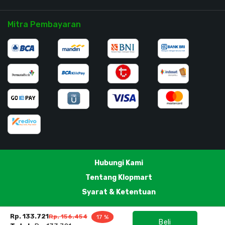
Mitra Pembayaran
Hubungi Kami
Tentang Klopmart
Syarat & Ketentuan
Rp. 133.721
Rp. 156.454
17 %
Beli
PT. Klopmart @ 2018. All Rights Reserved.