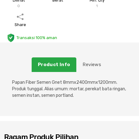
Dilihat
Berat
Min. Qty
0
1
Plafon & Partisi
Material Alam
Sistem Elektrikal
Share
Sanitari & Aksesorisnya
Besi Profil & Plat
Pompa dan Pipa
Transaksi 100% aman
Aksesoris Dapur
Produk Pracetak
Lampu & Listrik
Peralatan & Perkakas
Besi Profil & Baja
Product Info
Reviews
Aksesoris Perabot
Semen & Sejenisnya
Papan Fiber Semen Gnet 8mmx2400mmx1200mm.
Produk tunggal. Alias umum: mortar, perekat bata ringan,
Scaffolding
semen instan, semen portland.
Konstruksi
Atap & Lantai
Ragam Produk Pilihan