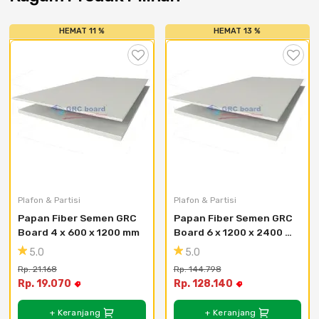
Cat dan Kimia
HEMAT 11 %
HEMAT 13 %
Saniter
Plafon & Partisi
Plafon & Partisi
Papan Fiber Semen GRC 
Papan Fiber Semen GRC 
Board 4 x 600 x 1200 mm
Board 6 x 1200 x 2400 
mm
5.0
5.0
Rp. 21.168
Rp. 144.798
Rp. 19.070
Rp. 128.140
+ Keranjang
+ Keranjang