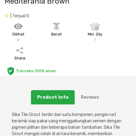
Mediterania Brown
Plafon & Partisi
Material Alam
Sistem Elektrikal
| Terjual 0
Sanitari & Aksesorisnya
Besi Profil & Plat
Pompa dan Pipa
Dilihat
Berat
Min. Qty
0
1
Aksesoris Dapur
Produk Pracetak
Lampu & Listrik
Peralatan & Perkakas
Besi Profil & Baja
Share
Transaksi 100% aman
Aksesoris Perabot
Semen & Sejenisnya
Scaffolding
Product Info
Reviews
Konstruksi
Sika Tile Grout terdiri dari satu komponen, pengisi nat
keramik siap pakai yang menggabungkan semen dengan
Atap & Lantai
pigmen pilihan dan beberapa bahan tambahan. Sika Tile
Grout mengisi celah di antara keramik, memberikan