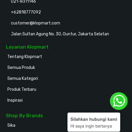
021-8311146
+62818777092
customer@klopmart.com
Jalan Sultan Agung No. 30, Guntur, Jakarta Selatan
Layanan Klopmart
Tentang Klopmart
Semua Produk
Semua Kategori
Produk Terbaru
Inspirasi
Shop By Brands
Silahkan hubungi kami
Hi saya ingin bertanya
Sika
Holodeck