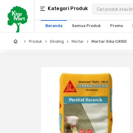
Kategori
Kategori Produk
×
Produk
Beranda
Semua Produk
Promo
Arsitektur
Produk
Dinding
Mortar
Mortar Sika CA150
Struktural
MEP
Interior
Landscape