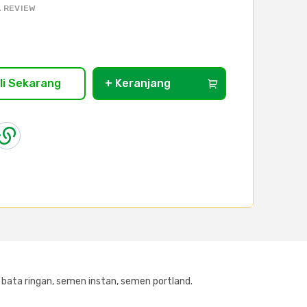
 REVIEW
li Sekarang
+ Keranjang
 bata ringan, semen instan, semen portland.