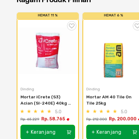
HEMAT 11 %
HEMAT 6 %
Dinding
Dinding
Mortar iCrete (S3) 
Mortar AM 40 Tile On 
Acian (SI-240E) 40kg 
Tile 25kg
(Area Karawang)
5.0
5.0
Rp. 58.765
Rp. 200.000
Rp. 65.229
Rp. 212.000
+ Keranjang
+ Keranjang