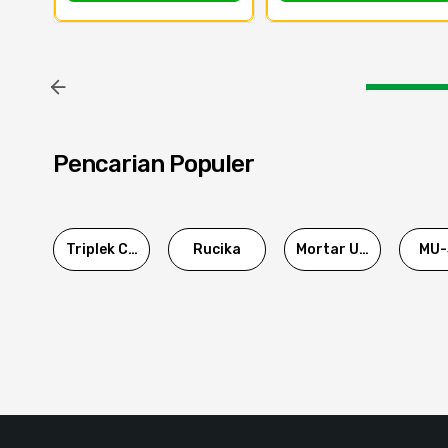
Pencarian Populer
Triplek Cor
Rucika
Mortar Utama
MU-