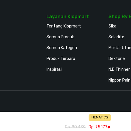
Layanan Klopmart
Shop By 
Tentang Klopmart
Sika
Semua Produk
Solarlite
Semua Kategori
Mortar Uta
Produk Terbaru
Dextone
Inspirasi
N.D Thinner
Nippon Pain
HEMAT 7%
Rp. 80.439
Rp. 75.177