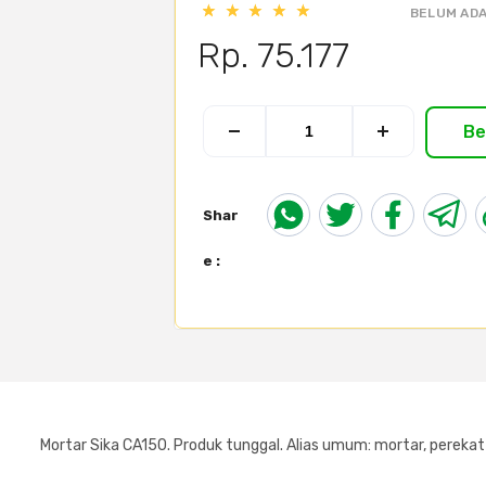
BELUM ADA
Rp. 75.177
Be
Shar
e :
Mortar Sika CA150. Produk tunggal. Alias umum: mortar, perekat