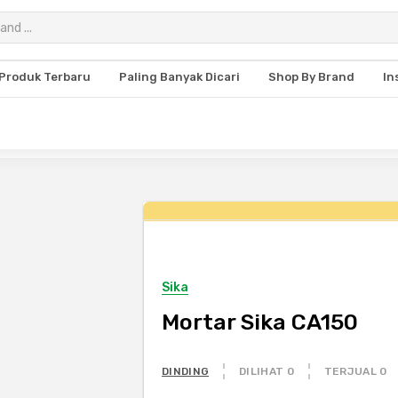
Produk Terbaru
Paling Banyak Dicari
Shop By Brand
In
Sika
Mortar Sika CA150
DINDING
DILIHAT 0
TERJUAL 0