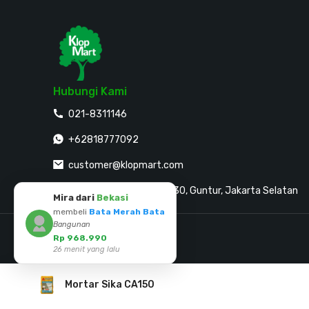
Hubungi Kami
021-8311146
+62818777092
customer@klopmart.com
Jalan Sultan Agung No. 30, Guntur, Jakarta Selatan
Mira dari
Bekasi
membeli
Bata Merah Bata
Bangunan
Mitra Pembayaran
Rp 968.990
26 menit yang lalu
Mortar Sika CA150