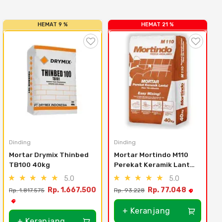
HEMAT 9 %
HEMAT 21 %
Dinding
Dinding
Mortar Drymix Thinbed 
Mortar Mortindo M110 
TB100 40kg
Perekat Keramik Lantai 
40kg (Area 
5.0
5.0
Jabodetabek)
Rp. 1.667.500
Rp. 77.048
Rp. 1.817.575
Rp. 93.228
+ Keranjang
+ Keranjang