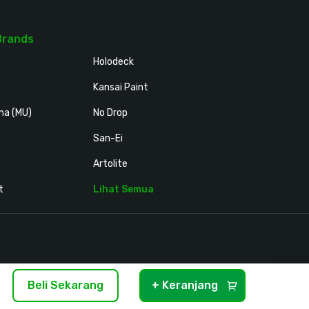
Brands
Holodeck
Kansai Paint
ma (MU)
No Drop
San-Ei
Artolite
t
Lihat Semua
Beli Sekarang
+ Keranjang