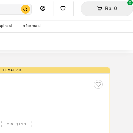
0
Rp. 0
spirasi
Informasi
HEMAT 7 %
MIN. QTY 1