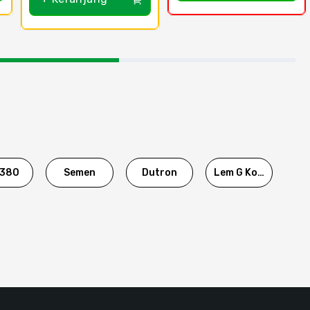
380
Semen
Dutron
Lem G Korea