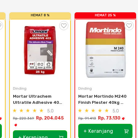
HEMAT 8 %
HEMAT 25 %
Dinding
Dinding
Mortar Ultrachem 
Mortar Mortindo M240 
Ultratile Adhesive 403 
Finish Plester 40kg 
25Kg
(Area Karawang)
5.0
5.0
Rp. 204.045
Rp. 73.130
Rp. 220.369
Rp. 91.413
+ Keranjang
+ Keranjang