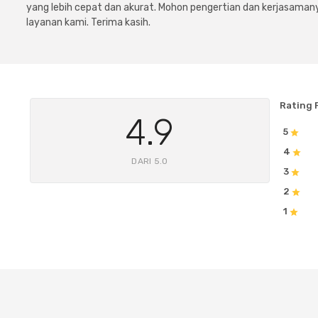
yang lebih cepat dan akurat. Mohon pengertian dan kerjasamany
layanan kami. Terima kasih.
Rating 
4.9
5
4
DARI 5.0
3
2
1