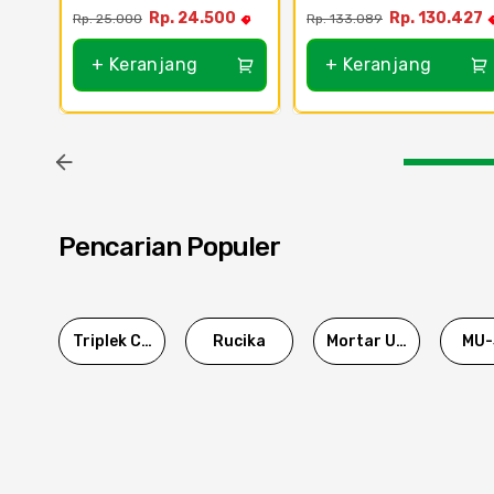
Rp. 24.500
Rp. 130.427
Rp. 25.000
Rp. 133.089
+ Keranjang
+ Keranjang
Pencarian Populer
Triplek Cor
Rucika
Mortar Utama
MU-