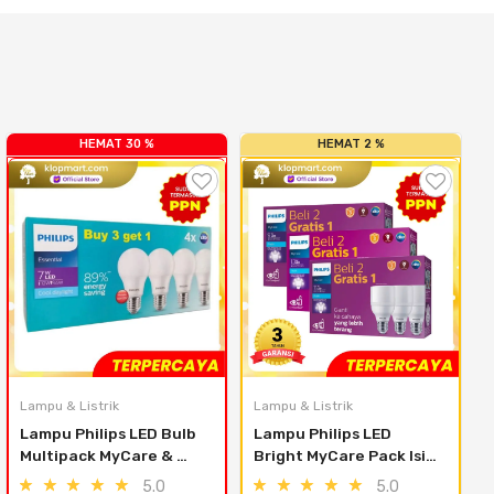
HEMAT 30 %
HEMAT 2 %
Lampu & Listrik
Lampu & Listrik
L
Lampu Philips LED Bulb 
Lampu Philips LED 
Multipack MyCare & 
Bright MyCare Pack Isi 3 
Essential Pack Isi 4Pcs - 
9W 11W 13W E27 6500K-
5.0
5.0