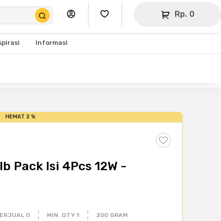
Rp. 0
spirasi
Informasi
HEMAT 2 %
b Pack Isi 4Pcs 12W -
ERJUAL 0
MIN. QTY 1
200 GRAM