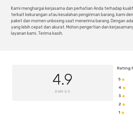
Kami menghargai kerjasama dan perhatian Anda terhadap kuali
terkait kekurangan atau kesalahan pengiriman barang, kami 
paket dan momen unboxing saat menerima barang. Dengan adan
yang lebih cepat dan akurat. Mohon pengertian dan kerjasamany
layanan kami. Terima kasih.
Rating 
4.9
5
4
DARI 5.0
3
2
1