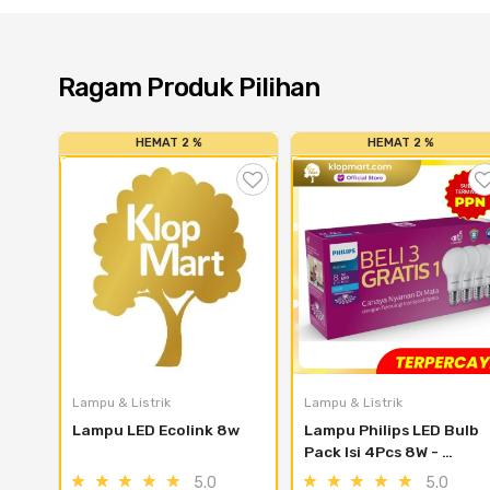
Ragam Produk Pilihan
HEMAT 2 %
HEMAT 2 %
Lampu & Listrik
Lampu & Listrik
Lampu LED Ecolink 8w
Lampu Philips LED Bulb 
Pack Isi 4Pcs 8W - 
Bohlam LED 8Watt
5.0
5.0