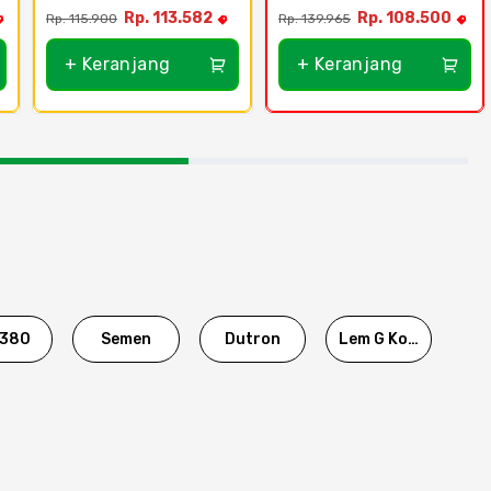
Putih - 11Watt
MyCare 6W
Rp. 113.582
Rp. 108.500
Rp. 115.900
Rp. 139.965
+ Keranjang
+ Keranjang
380
Semen
Dutron
Lem G Korea