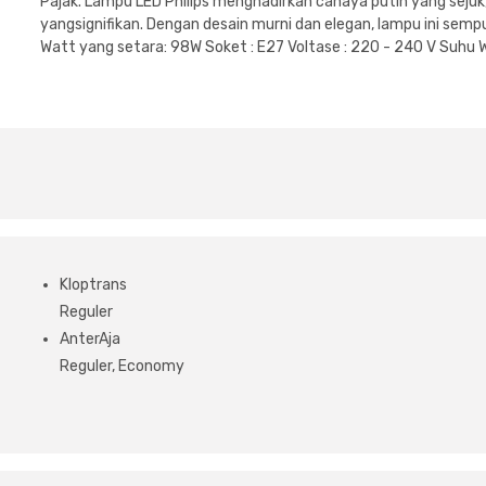
Pajak. Lampu LED Philips menghadirkan cahaya putih yang seju
yangsignifikan. Dengan desain murni dan elegan, lampu ini semp
Watt yang setara: 98W Soket : E27 Voltase : 220 - 240 V Suhu 
Kloptrans
Reguler
AnterAja
Reguler, Economy