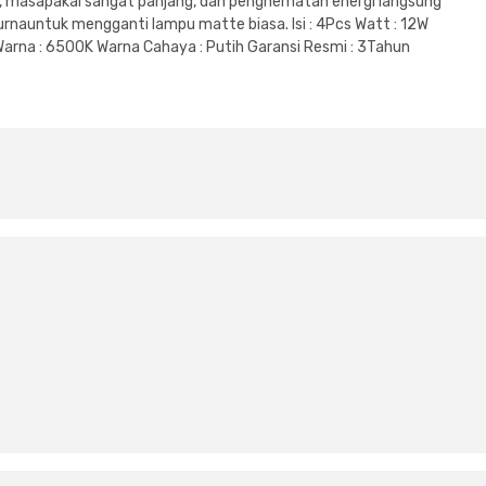
k, masapakai sangat panjang, dan penghematan energi langsung
urnauntuk mengganti lampu matte biasa. Isi : 4Pcs Watt : 12W
Warna : 6500K Warna Cahaya : Putih Garansi Resmi : 3Tahun