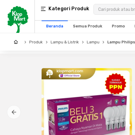
Kategori
Kategori Produk
×
Produk
Beranda
Semua Produk
Promo
Arsitektur
Produk
Lampu & Listrik
Lampu
Lampu Philips
Struktural
MEP
Interior
Landscape