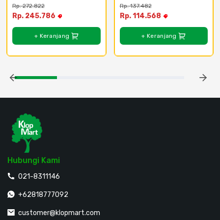
Amber
Rp. 272.822
Rp. 137.482
Rp. 245.786
Rp. 114.568
+ Keranjang
+ Keranjang
Hubungi Kami
021-8311146
+62818777092
customer@klopmart.com