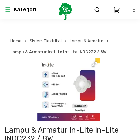
Kategori
Arsitektur
Struktural
MEP
Interior
Landscape
Home
Sistem Elektrikal
Lampu & Armatur
Atap & Rangka
Produk Teknikal & Kimia
Sistem Pengudaraan
Lampu & Armatur In-Lite In-Lite INDC232 / 8W
Lem
Produk K3
Sistem Elektro
Dinding
Perlengkapan
Sistem Penanggulangan Kebakaran
Pintu, Jendela & Perlengkapan
Bekisting
Sistem Pemipaan
Cat dan Pelapis Dinding
Besi Beton & Wiremesh
Peralatan Elektronik
Lampu & Armatur In-Lite In-Lite
Lantai
Beton
Peralatan Utama
INDC232 / 8W