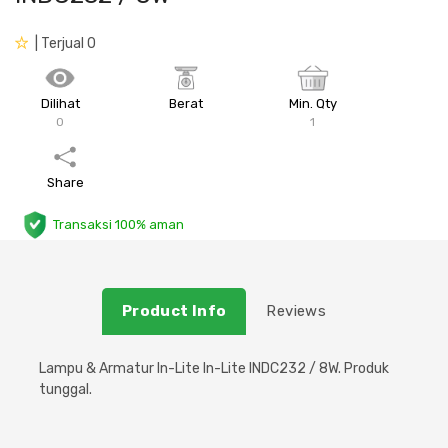
Plafon & Partisi
Material Alam
Sistem Elektrikal
| Terjual 0
Sanitari & Aksesorisnya
Besi Profil & Plat
Pompa dan Pipa
Dilihat
Berat
Min. Qty
0
1
Aksesoris Dapur
Produk Pracetak
Lampu & Listrik
Share
Peralatan & Perkakas
Besi Profil & Baja
Transaksi 100% aman
Aksesoris Perabot
Semen & Sejenisnya
Scaffolding
Product Info
Reviews
Konstruksi
Lampu & Armatur In-Lite In-Lite INDC232 / 8W. Produk
tunggal.
Atap & Lantai