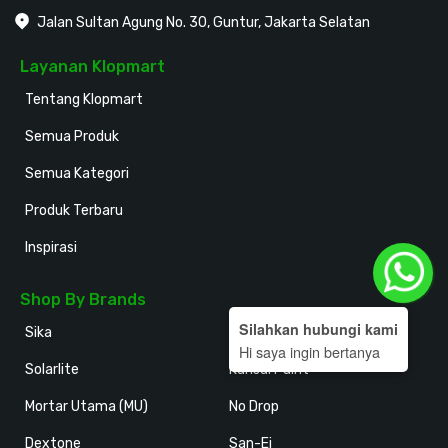
Jalan Sultan Agung No. 30, Guntur, Jakarta Selatan
Layanan Klopmart
Tentang Klopmart
Semua Produk
Semua Kategori
Produk Terbaru
Inspirasi
Shop By Brands
Silahkan hubungi kami
Sika
Holodeck
Hi saya ingin bertanya
Solarlite
Kansai Paint
Mortar Utama (MU)
No Drop
Dextone
San-Ei