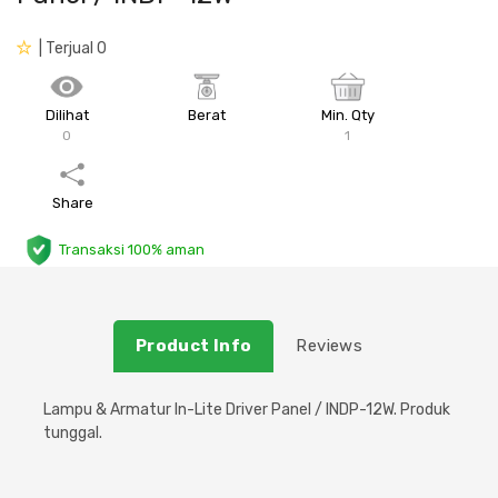
Plafon & Partisi
Material Alam
Sistem Elektrikal
| Terjual 0
Sanitari & Aksesorisnya
Besi Profil & Plat
Pompa dan Pipa
Dilihat
Berat
Min. Qty
0
1
Aksesoris Dapur
Produk Pracetak
Lampu & Listrik
Share
Peralatan & Perkakas
Besi Profil & Baja
Transaksi 100% aman
Aksesoris Perabot
Semen & Sejenisnya
Scaffolding
Product Info
Reviews
Konstruksi
Lampu & Armatur In-Lite Driver Panel / INDP-12W. Produk
tunggal.
Atap & Lantai