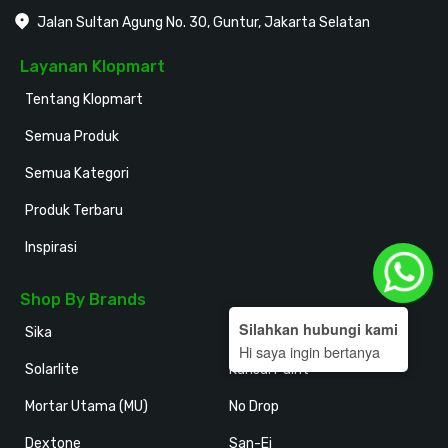
Jalan Sultan Agung No. 30, Guntur, Jakarta Selatan
Layanan Klopmart
Tentang Klopmart
Semua Produk
Semua Kategori
Produk Terbaru
Inspirasi
Shop By Brands
Silahkan hubungi kami
Sika
Holodeck
Hi saya ingin bertanya
Solarlite
Kansai Paint
Mortar Utama (MU)
No Drop
Dextone
San-Ei