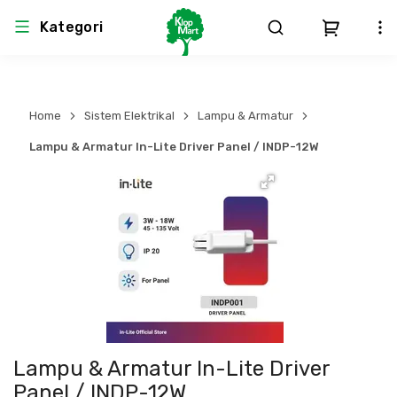
Kategori
Arsitektur
Struktural
MEP
Interior
Landscape
Home
Sistem Elektrikal
Lampu & Armatur
Atap & Rangka
Produk Teknikal & Kimia
Sistem Pengudaraan
Lampu & Armatur In-Lite Driver Panel / INDP-12W
Lem
Produk K3
Sistem Elektro
Dinding
Perlengkapan
Sistem Penanggulangan Kebakaran
Pintu, Jendela & Perlengkapan
Bekisting
Sistem Pemipaan
Cat dan Pelapis Dinding
Besi Beton & Wiremesh
Peralatan Elektronik
Lampu & Armatur In-Lite Driver
Lantai
Beton
Peralatan Utama
Panel / INDP-12W