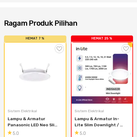
Cat dan Kimia
Saniter
Ragam Produk Pilihan
HEMAT 7 %
HEMAT 25 %
Sistem Elektrikal
Sistem Elektrikal
Lampu & Armatur 
Lampu & Armatur In-
Panasonic LED Neo Slim 
Lite Slim Downlight / 
Downlight 12W - 
INDS602R / 21 Watt
5.0
5.0