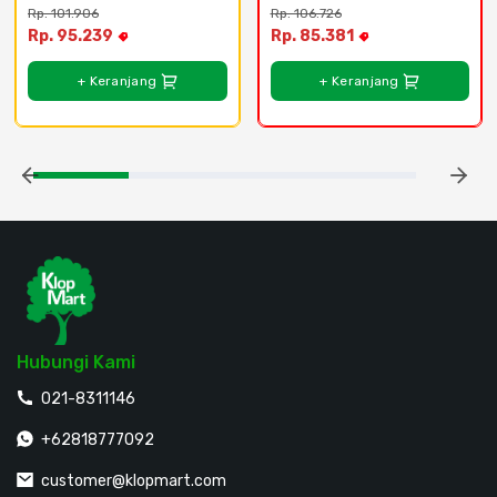
NNP73478 - 6500k - 
Rp. 101.906
Rp. 106.726
Cool Daylight
Rp. 95.239
Rp. 85.381
+ Keranjang
+ Keranjang
Hubungi Kami
021-8311146
+62818777092
customer@klopmart.com