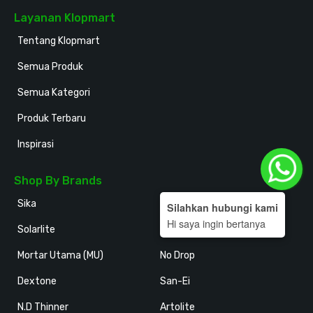
Layanan Klopmart
Tentang Klopmart
Semua Produk
Semua Kategori
Produk Terbaru
Inspirasi
Shop By Brands
Sika
Holodeck
Silahkan hubungi kami
Hi saya ingin bertanya
Solarlite
Kansai Paint
Mortar Utama (MU)
No Drop
Dextone
San-Ei
N.D Thinner
Artolite