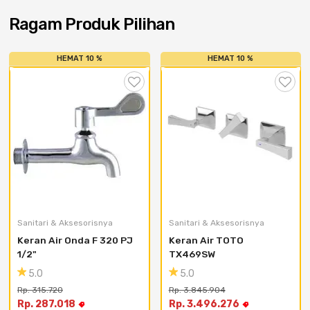
Cat dan Kimia
Ragam Produk Pilihan
Saniter
HEMAT 10 %
HEMAT 10 %
Sanitari & Aksesorisnya
Sanitari & Aksesorisnya
Keran Air Onda F 320 PJ 
Keran Air TOTO 
1/2"
TX469SW
5.0
5.0
Rp. 315.720
Rp. 3.845.904
Rp. 287.018
Rp. 3.496.276