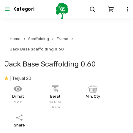
Kategori
Arsitektur
Struktural
MEP
Interior
Landscape
Home
Scaffolding
Frame
Atap & Rangka
Produk Teknikal & Kimia
Sistem Pengudaraan
Jack Base Scaffolding 0.60
Jack Base Scaffolding 0.60
Lem
Produk K3
Sistem Elektro
| Terjual 20
Dinding
Perlengkapan
Sistem Penanggulangan Kebakaran
Pintu, Jendela & Perlengkapan
Bekisting
Sistem Pemipaan
Dilihat
Berat
Min. Qty
9.2 k
10.000
1
Gram
Cat dan Pelapis Dinding
Besi Beton & Wiremesh
Peralatan Elektronik
Share
Lantai
Beton
Peralatan Utama