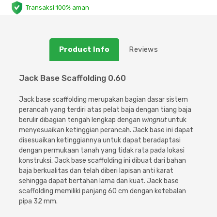
Transaksi 100% aman
Plafon & Partisi
Material Alam
Sistem Elektrikal
Sanitari & Aksesorisnya
Besi Profil & Plat
Pompa dan Pipa
Product Info
Reviews
Aksesoris Dapur
Produk Pracetak
Lampu & Listrik
Jack Base Scaffolding 0.60
Peralatan & Perkakas
Besi Profil & Baja
Jack base scaffolding merupakan bagian dasar sistem
perancah yang terdiri atas pelat baja dengan tiang baja
Aksesoris Perabot
Semen & Sejenisnya
berulir dibagian tengah lengkap dengan
wingnut
untuk
menyesuaikan ketinggian perancah. Jack base ini dapat
disesuaikan ketinggiannya untuk dapat beradaptasi
Scaffolding
dengan permukaan tanah yang tidak rata pada lokasi
konstruksi. Jack base scaffolding ini dibuat dari bahan
Konstruksi
baja berkualitas dan telah diberi lapisan anti karat
sehingga dapat bertahan lama dan kuat. Jack base
scaffolding memiliki panjang 60 cm dengan ketebalan
Atap & Lantai
pipa 32 mm.