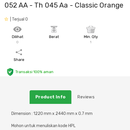
052 AA - Th 045 Aa - Classic Orange
Plafon & Partisi
Material Alam
Sistem Elektrikal
| Terjual 0
Sanitari & Aksesorisnya
Besi Profil & Plat
Pompa dan Pipa
Dilihat
Berat
Min. Qty
Aksesoris Dapur
Produk Pracetak
Lampu & Listrik
0
1
Peralatan & Perkakas
Besi Profil & Baja
Share
Aksesoris Perabot
Semen & Sejenisnya
Transaksi 100% aman
Scaffolding
Product Info
Reviews
Konstruksi
Dimension : 1220 mm x 2440 mm x 0.7 mm
Atap & Lantai
Mohon untuk menuliskan kode HPL