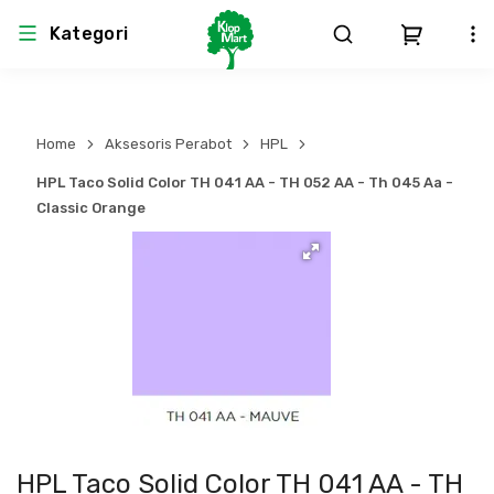
Kategori
Arsitektur
Struktural
MEP
Interior
Landscape
Home
Aksesoris Perabot
HPL
Atap & Rangka
Produk Teknikal & Kimia
Sistem Pengudaraan
HPL Taco Solid Color TH 041 AA - TH 052 AA - Th 045 Aa -
Classic Orange
Lem
Produk K3
Sistem Elektro
Dinding
Perlengkapan
Sistem Penanggulangan Kebakaran
Pintu, Jendela & Perlengkapan
Bekisting
Sistem Pemipaan
Cat dan Pelapis Dinding
Besi Beton & Wiremesh
Peralatan Elektronik
Lantai
Beton
Peralatan Utama
HPL Taco Solid Color TH 041 AA - TH