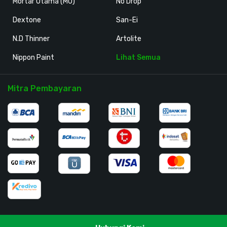
Mortar Utama (MU)
No Drop
Dextone
San-Ei
N.D Thinner
Artolite
Nippon Paint
Lihat Semua
Mitra Pembayaran