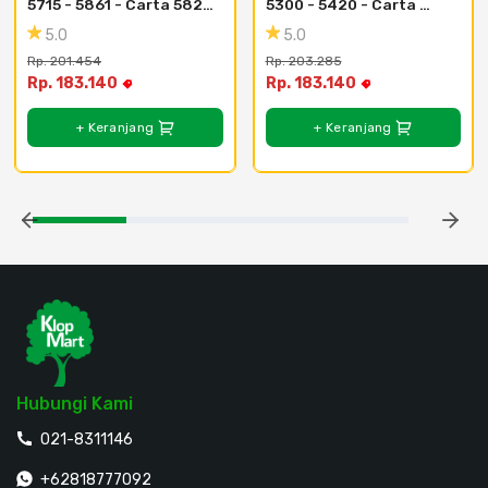
5715 - 5861 - Carta 5820 
5300 - 5420 - Carta 
Classic Cherry T
5402 Shadow Oak
5.0
5.0
Rp. 201.454
Rp. 203.285
Rp. 183.140
Rp. 183.140
+ Keranjang
+ Keranjang
Hubungi Kami
021-8311146
+62818777092