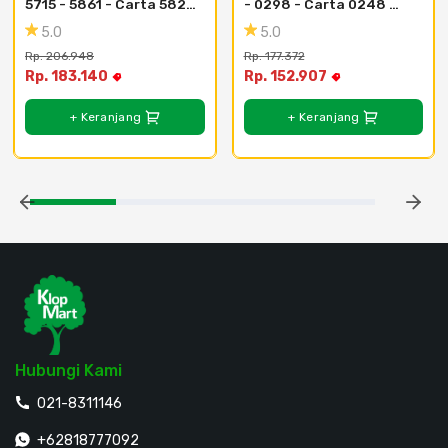
5715 - 5861 - Carta 5828 
- 0298 - Carta 0248 
Dark Oak T
Stain Blue T
5.0
5.0
Rp. 206.948
Rp. 177.372
Rp. 183.140
Rp. 152.907
+ Keranjang
+ Keranjang
Hubungi Kami
021-8311146
+62818777092