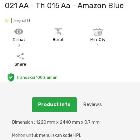
021 AA - Th 015 Aa - Amazon Blue
Plafon & Partisi
Material Alam
Sistem Elektrikal
| Terjual 0
Sanitari & Aksesorisnya
Besi Profil & Plat
Pompa dan Pipa
Dilihat
Berat
Min. Qty
Aksesoris Dapur
Produk Pracetak
Lampu & Listrik
0
1
Peralatan & Perkakas
Besi Profil & Baja
Share
Aksesoris Perabot
Semen & Sejenisnya
Transaksi 100% aman
Scaffolding
Product Info
Reviews
Konstruksi
Dimension : 1220 mm x 2440 mm x 0.7 mm
Atap & Lantai
Mohon untuk menuliskan kode HPL