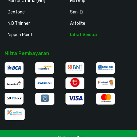
Mortar Utama (MU)
No Drop
Dextone
San-Ei
N.D Thinner
Artolite
Nippon Paint
Lihat Semua
Mitra Pembayaran