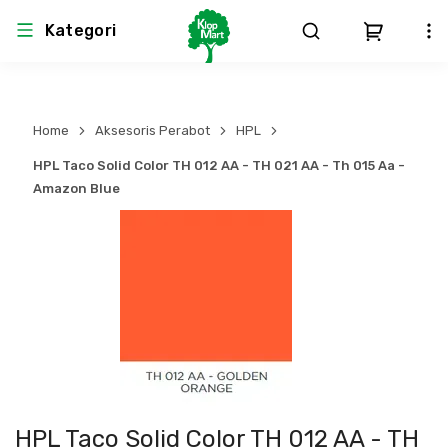
Kategori
Arsitektur
Struktural
MEP
Interior
Landscape
Home
Aksesoris Perabot
HPL
Atap & Rangka
Produk Teknikal & Kimia
Sistem Pengudaraan
HPL Taco Solid Color TH 012 AA - TH 021 AA - Th 015 Aa -
Amazon Blue
Lem
Produk K3
Sistem Elektro
Dinding
Perlengkapan
Sistem Penanggulangan Kebakaran
Pintu, Jendela & Perlengkapan
Bekisting
Sistem Pemipaan
Cat dan Pelapis Dinding
Besi Beton & Wiremesh
Peralatan Elektronik
Lantai
Beton
Peralatan Utama
HPL Taco Solid Color TH 012 AA - TH