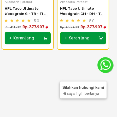
Aksesoris Perabot
Aksesoris Perabot
HPL Taco Ultimate 
HPL Taco Ultimate 
Woodgrain G - TR - Ti 
Woodgrain CM - DM - Ti 
X0089 Tr - White Trave
X0108 Dm - Oslo Kurumi
5.0
5.0
Rp. 377.907
Rp. 377.907
Rp. 411.919
Rp. 453.488
R
+ Keranjang
+ Keranjang
Silahkan hubungi kami
Hi saya ingin bertanya