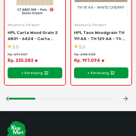
Aksesoris Perabot
Aksesoris Perabot
HPL Carta Wood Grain 2 
HPL Taco Woodgrain TH 
6801 - 6424 - Carta 
111 AA - TH 129 AA - Th 
6910 Dm Original Wenge
121 Aa - Clear Larch
5.0
5.0
Rp. 291.001
Rp. 248.338
Rp. 225.582
Rp. 197.094
+ Keranjang
+ Keranjang