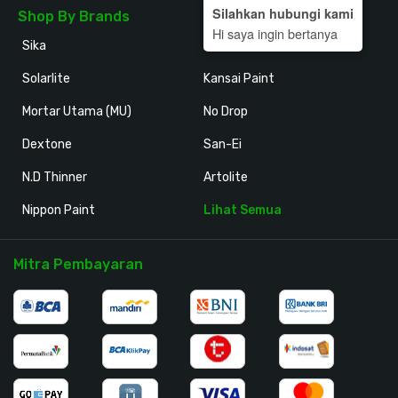
Silahkan hubungi kami
Shop By Brands
Hi saya ingin bertanya
Sika
Holodeck
Solarlite
Kansai Paint
Mortar Utama (MU)
No Drop
Dextone
San-Ei
N.D Thinner
Artolite
Nippon Paint
Lihat Semua
Mitra Pembayaran