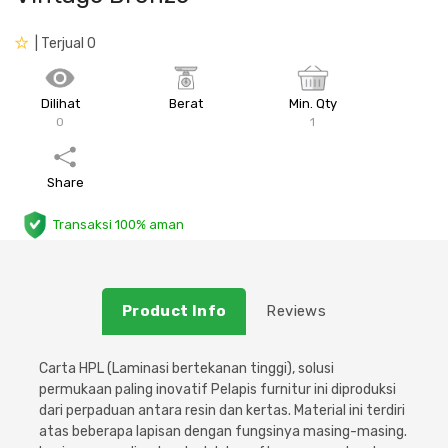
Plafon & Partisi
Material Alam
Sistem Elektrikal
| Terjual 0
Sanitari & Aksesorisnya
Besi Profil & Plat
Pompa dan Pipa
Dilihat
Berat
Min. Qty
0
1
Aksesoris Dapur
Produk Pracetak
Lampu & Listrik
Share
Peralatan & Perkakas
Besi Profil & Baja
Transaksi 100% aman
Aksesoris Perabot
Semen & Sejenisnya
Scaffolding
Product Info
Reviews
Konstruksi
Carta HPL (Laminasi bertekanan tinggi), solusi
permukaan paling inovatif
Pelapis furnitur ini diproduksi
Atap & Lantai
dari perpaduan antara resin dan kertas. Material ini terdiri
atas beberapa lapisan dengan fungsinya masing-masing.