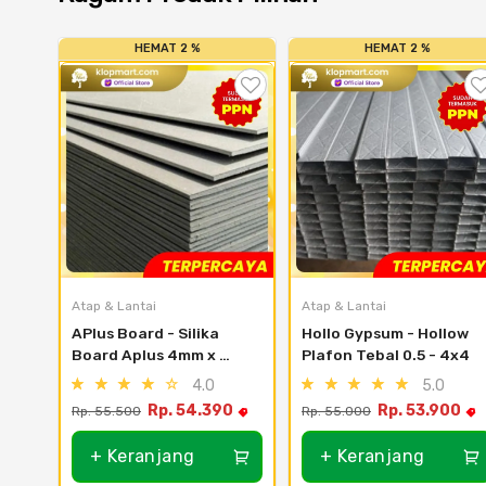
HEMAT 2 %
HEMAT 2 %
Atap & Lantai
Atap & Lantai
APlus Board - Silika 
Hollo Gypsum - Hollow 
Board Aplus 4mm x 
Plafon Tebal 0.5 - 4x4
1220 x 2440mm
4.0
5.0
Rp. 54.390
Rp. 53.900
Rp. 55.500
Rp. 55.000
+ Keranjang
+ Keranjang