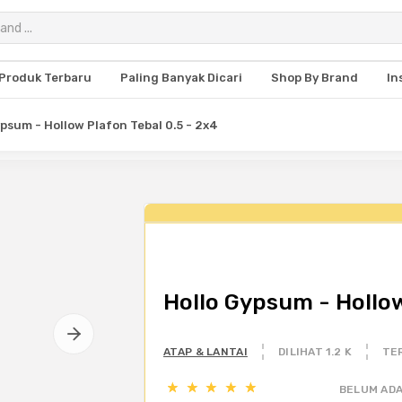
Produk Terbaru
Paling Banyak Dicari
Shop By Brand
In
ypsum - Hollow Plafon Tebal 0.5 - 2x4
Hollo Gypsum - Hollow
ATAP & LANTAI
DILIHAT 1.2 K
TER
BELUM ADA