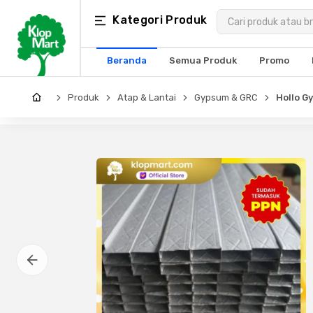
Kategori
Kategori Produk
×
Produk
Beranda
Semua Produk
Promo
Arsitektur
Produk
Atap & Lantai
Gypsum & GRC
Hollo G
Struktural
MEP
Interior
Landscape