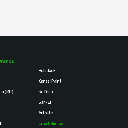
Brands
Holodeck
Kansai Paint
ma (MU)
No Drop
San-Ei
Artolite
t
Lihat Semua