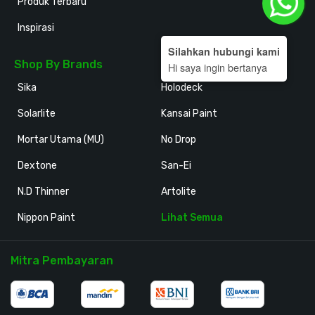
Produk Terbaru
Inspirasi
Silahkan hubungi kami
Shop By Brands
Hi saya ingin bertanya
Sika
Holodeck
Solarlite
Kansai Paint
Mortar Utama (MU)
No Drop
Dextone
San-Ei
N.D Thinner
Artolite
Nippon Paint
Lihat Semua
Mitra Pembayaran