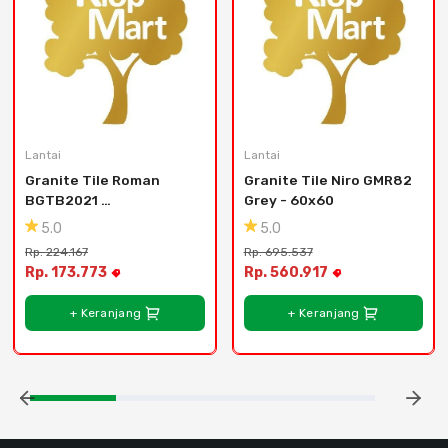
Lantai
Lantai
Granite Tile Roman 
Granite Tile Niro GMR82 
BGTB2021 
Grey - 60x60
dBuckingham Bruno - 
5.0
5.0
120x30
Rp. 224.167
Rp. 695.537
Rp. 173.773
Rp. 560.917
+ Keranjang
+ Keranjang