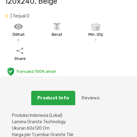
120x240, Beige
Plafon & Partisi
Material Alam
Sistem Elektrikal
| Terjual 0
Sanitari & Aksesorisnya
Besi Profil & Plat
Pompa dan Pipa
Dilihat
Berat
Min. Qty
0
1
Aksesoris Dapur
Produk Pracetak
Lampu & Listrik
Peralatan & Perkakas
Besi Profil & Baja
Share
Transaksi 100% aman
Aksesoris Perabot
Semen & Sejenisnya
Scaffolding
Product Info
Reviews
Konstruksi
Produksi Indonesia (Lokal)
Lamina Granite Technology
Atap & Lantai
Ukuran 60x120 Cm
Harga per 1 Lembar Granite Tile