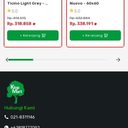
Ticino Light Grey - 
Nuovo - 60x60
60x60
5.0
5.0
Rp. 414.515
Rp. 432.884
Rp. 318.858
Rp. 338.191
+ Keranjang
+ Keranjang
Hubungi Kami
021-8311146
+62818777092