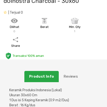
dGinostra Charcoal - 30x60
Plafon & Partisi
Material Alam
Sistem Elektrikal
| Terjual 0
Sanitari & Aksesorisnya
Besi Profil & Plat
Pompa dan Pipa
Dilihat
Berat
Min. Qty
0
1
Aksesoris Dapur
Produk Pracetak
Lampu & Listrik
Peralatan & Perkakas
Besi Profil & Baja
Share
Transaksi 100% aman
Aksesoris Perabot
Semen & Sejenisnya
Scaffolding
Product Info
Reviews
Konstruksi
Keramik Produksi Indonesia (Lokal)
Ukuran 30x60 Cm
Atap & Lantai
1 Dus isi 5 Keping Keramik (0.9 m2/Dus)
Berat : 16 Kg/dus