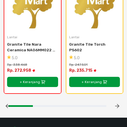
Lantai
Lantai
Granite Tile Nara 
Granite Tile Torch 
Ceramica NA06MM022 - 
PS602
Gekko Gris - 60x60
5.0
5.0
Rp. 338.468
Rp. 247.501
Rp. 272.958
Rp. 235.715
+ Keranjang
+ Keranjang