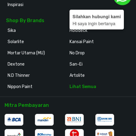
Inspirasi
Silahkan hubungi kami
Shop By Brands
Hi saya ingin bertanya
Sika
Holodeck
Solarlite
Kansai Paint
Mortar Utama (MU)
No Drop
Dextone
San-Ei
N.D Thinner
Artolite
Nippon Paint
Lihat Semua
Mitra Pembayaran