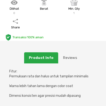
Plafon & Partisi
Material Alam
Sistem Elektrikal
Dilihat
Berat
Min. Qty
0
1
Sanitari & Aksesorisnya
Besi Profil & Plat
Pompa dan Pipa
Share
Aksesoris Dapur
Produk Pracetak
Lampu & Listrik
Transaksi 100% aman
Peralatan & Perkakas
Besi Profil & Baja
Aksesoris Perabot
Semen & Sejenisnya
Product Info
Reviews
Scaffolding
Fitur:
Permukaan rata dan halus untuk tampilan minimalis
Konstruksi
Warna lebih tahan lama dengan color coat
Atap & Lantai
Dimensi konsisten agar presisi mudah dipasang