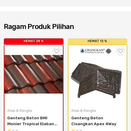
Cat dan Kimia
Saniter
Ragam Produk Pilihan
HEMAT 28 %
HEMAT 12 %
Atap & Rangka
Atap & Rangka
Genteng Beton BMI 
Genteng Beton 
Monier Tropical Elabana 
Cisangkan Apex 4Way
Duotone Tile - Antique