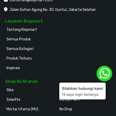
customer@klopmart.com
Jalan Sultan Agung No. 30, Guntur, Jakarta Selatan
Layanan Klopmart
Tentang Klopmart
Semua Produk
Semua Kategori
Produk Terbaru
Inspirasi
Shop By Brands
Silahkan hubungi kami
Sika
Holodeck
Hi saya ingin bertanya
Solarlite
Kansai Paint
Mortar Utama (MU)
No Drop