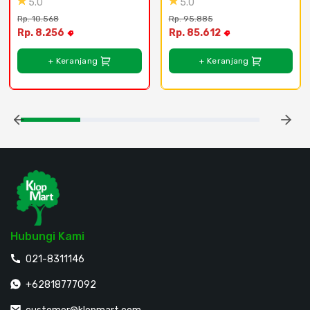
5.0
5.0
Rp. 10.568
Rp. 95.885
Rp. 8.256
Rp. 85.612
+ Keranjang
+ Keranjang
Hubungi Kami
021-8311146
+62818777092