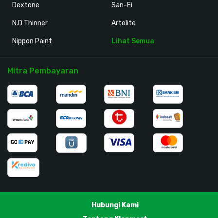
Dextone
San-Ei
N.D Thinner
Artolite
Nippon Paint
Lihat Semua
Mitra Pembayaran
Hubungi Kami