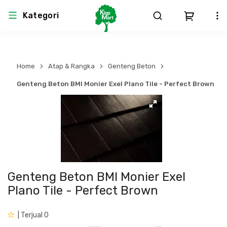
Kategori
Arsitektur
Struktural
MEP
Interior
Landscape
Home
Atap & Rangka
Genteng Beton
Atap & Rangka
Produk Teknikal & Kimia
Sistem Pengudaraan
Genteng Beton BMI Monier Exel Plano Tile - Perfect Brown
Lem
Produk K3
Sistem Elektro
Dinding
Perlengkapan
Sistem Penanggulangan Kebakaran
Pintu, Jendela & Perlengkapan
Bekisting
Sistem Pemipaan
Genteng Beton BMI Monier Exel
Plano Tile - Perfect Brown
Cat dan Pelapis Dinding
Besi Beton & Wiremesh
Peralatan Elektronik
| Terjual 0
Lantai
Beton
Peralatan Utama