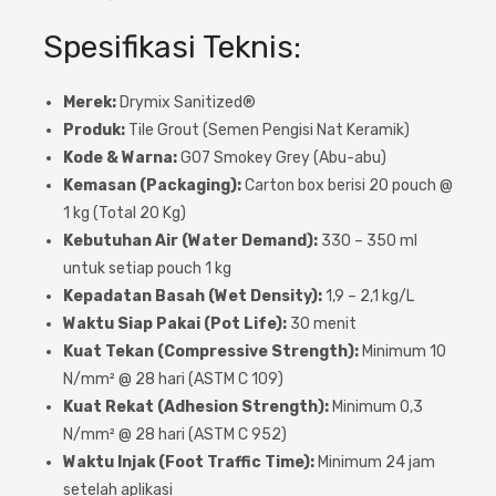
Spesifikasi Teknis:
Merek:
Drymix Sanitized®
Produk:
Tile Grout (Semen Pengisi Nat Keramik)
Kode & Warna:
G07 Smokey Grey (Abu-abu)
Kemasan (Packaging):
Carton box berisi 20 pouch @
1 kg (Total 20 Kg)
Kebutuhan Air (Water Demand):
330 – 350 ml
untuk setiap pouch 1 kg
Kepadatan Basah (Wet Density):
1,9 – 2,1 kg/L
Waktu Siap Pakai (Pot Life):
30 menit
Kuat Tekan (Compressive Strength):
Minimum 10
N/mm² @ 28 hari (ASTM C 109)
Kuat Rekat (Adhesion Strength):
Minimum 0,3
N/mm² @ 28 hari (ASTM C 952)
Waktu Injak (Foot Traffic Time):
Minimum 24 jam
setelah aplikasi