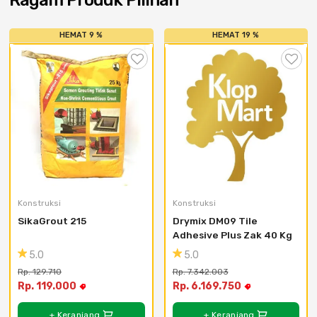
Ragam Produk Pilihan
HEMAT 9 %
HEMAT 19 %
Konstruksi
Konstruksi
SikaGrout 215
Drymix DM09 Tile 
Adhesive Plus Zak 40 Kg
5.0
5.0
Rp. 129.710
Rp. 7.342.003
Rp. 119.000
Rp. 6.169.750
+ Keranjang
+ Keranjang