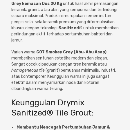
Cat dan Kimia
Grey kemasan Dus 20 Kg
untuk hasil akhir pemasangan
keramik, granit, atau ubin yang sempurna dan terlindungi
secara maksimal. Produk ini merupakan semen instan
Saniter
pengisi sela-sela keramik premium yang diformulasikan
khusus dengan teknologi
Sanitized®
untuk memberikan
perlindungan aktif terhadap pertumbuhan bakteri dan
jamur.
Varian warna
G07 Smokey Grey (Abu-Abu Asap)
memberikan sentuhan estetika modern dan elegan.
Sangat cocok dipadukan dengan tren keramik atau
homogeneous tile
(granit) bernuansa minimalis, industri,
atau kontemporer. Keunggulan warna ini juga sangat
efektif dalam menyamarkan noda dan kotoran
dibandingkan warna terang.
Keunggulan Drymix
Sanitized® Tile Grout:
Membantu Mencegah Pertumbuhan Jamur &