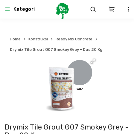
Kategori
Arsitektur
Struktural
MEP
Interior
Landscape
Home
Konstruksi
Ready Mix Concrete
Atap & Rangka
Produk Teknikal & Kimia
Sistem Pengudaraan
Drymix Tile Grout G07 Smokey Grey - Dus 20 Kg
Lem
Produk K3
Sistem Elektro
Dinding
Perlengkapan
Sistem Penanggulangan Kebakaran
Pintu, Jendela & Perlengkapan
Bekisting
Sistem Pemipaan
Cat dan Pelapis Dinding
Besi Beton & Wiremesh
Peralatan Elektronik
Drymix Tile Grout G07 Smokey Grey -
Lantai
Beton
Peralatan Utama