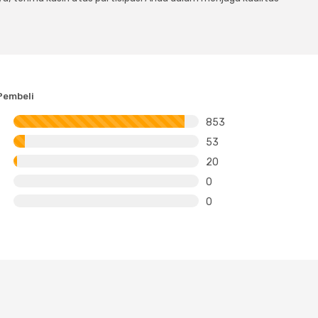
Pembeli
853
53
20
0
0