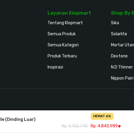
Layanan Klopmart
Shop By 
Tentang Klopmart
Sika
Semua Produk
Solarlite
Semua Kategori
Mortar Uta
Produk Terbaru
Dextone
Inspirasi
N.D Thinner
Nippon Pain
HEMAT 6%
le (Dinding Luar)
Rp. 5.136.748
Rp. 4.845.989