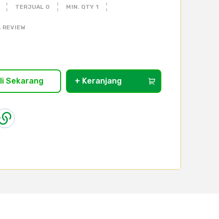
TERJUAL 0
MIN. QTY 1
 REVIEW
li Sekarang
+ Keranjang