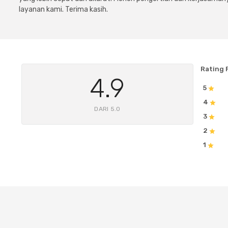
layanan kami. Terima kasih.
Rating 
4.9
5
4
DARI 5.0
3
2
1