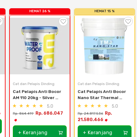
HEMAT 26 %
HEMAT 15 %
Cat dan Pelapis Dinding
Cat dan Pelapis Dinding
Cat Pelapis Anti Bocor 
Cat Pelapis Anti Bocor 
AM 110 20kg - Silver 
Nano Star Thermal 
Grey
Jacket 10KG
5.0
5.0
Rp. 686.047
Rp.
Rp. 864.419
Rp. 24.817.536
21.580.466
+ Keranjang
+ Keranjang