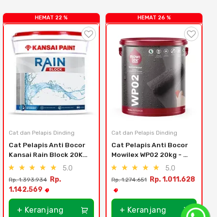
HEMAT 22 %
HEMAT 26 %
Cat dan Pelapis Dinding
Cat dan Pelapis Dinding
C
Cat Pelapis Anti Bocor 
Cat Pelapis Anti Bocor 
Kansai Rain Block 20Kg 
Mowilex WP02 20kg - Wp 
- 684
909 Merlin Grey
5.0
5.0
Rp.
Rp. 1.011.628
Rp. 1.393.934
Rp. 1.274.651
R
1.142.569
+ Keranjang
+ Keranjang