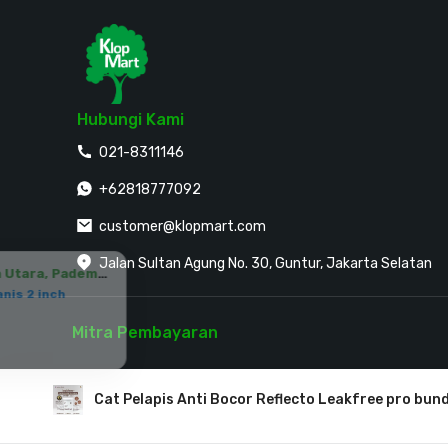
Hubungi Kami
021-8311146
+62818777092
customer@klopmart.com
Jalan Sultan Agung No. 30, Guntur, Jakarta Selatan
Rudi dari
Jakarta Utara, Pademangan
membeli
Pipa Galvanis 2 inch
Plumbing
Mitra Pembayaran
Rp 2.329.012
11 menit yang lalu
Cat Pelapis Anti Bocor Reflecto Leakfree pro bund