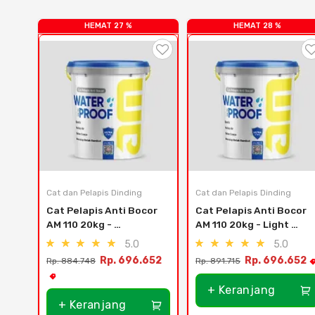
HEMAT 27 %
HEMAT 28 %
Cat dan Pelapis Dinding
Cat dan Pelapis Dinding
Cat Pelapis Anti Bocor 
Cat Pelapis Anti Bocor 
AM 110 20kg - 
AM 110 20kg - Light 
Transparant
Grey
5.0
5.0
Rp. 696.652
Rp. 696.652
Rp. 884.748
Rp. 891.715
+ Keranjang
+ Keranjang