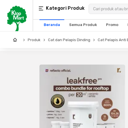
Kategori
Kategori Produk
×
Produk
Beranda
Semua Produk
Promo
Arsitektur
Produk
Cat dan Pelapis Dinding
Cat Pelapis Anti
Struktural
MEP
Interior
Landscape