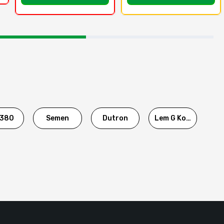
380
Semen
Dutron
Lem G Korea