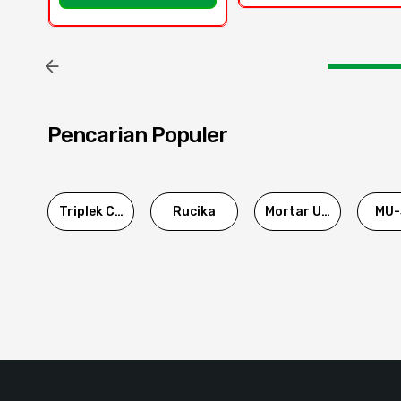
Pencarian Populer
Triplek Cor
Rucika
Mortar Utama
MU-