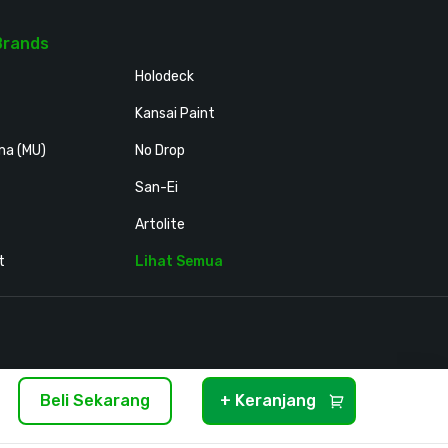
Brands
Holodeck
Kansai Paint
ma (MU)
No Drop
San-Ei
Artolite
t
Lihat Semua
Beli Sekarang
+ Keranjang