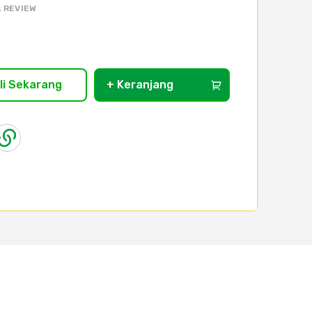
 REVIEW
li Sekarang
+ Keranjang