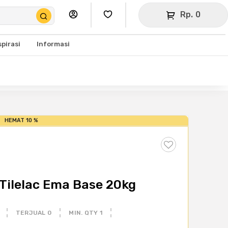
Rp. 0
spirasi
Informasi
HEMAT 10 %
 Tilelac Ema Base 20kg
TERJUAL 0
MIN. QTY 1