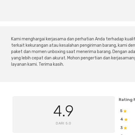
Kami menghargai kerjasama dan perhatian Anda terhadap kuali
terkait kekurangan atau kesalahan pengiriman barang, kami 
paket dan momen unboxing saat menerima barang. Dengan adan
yang lebih cepat dan akurat. Mohon pengertian dan kerjasamany
layanan kami. Terima kasih.
Rating 
4.9
5
4
DARI 5.0
3