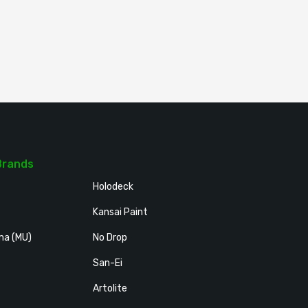
Brands
Holodeck
Kansai Paint
ma (MU)
No Drop
San-Ei
Artolite