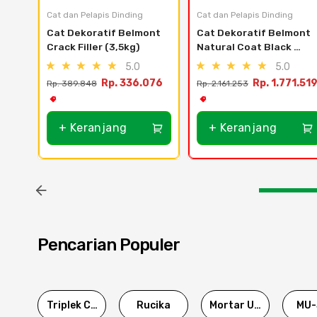
Cat dan Pelapis Dinding
Cat dan Pelapis Dinding
Cat Dekoratif Belmont 
Cat Dekoratif Belmont 
Crack Filler (3,5kg)
Natural Coat Black 
Diamond (20 lt)
5.0
5.0
Rp. 336.076
Rp. 1.771.51
Rp. 389.848
Rp. 2.161.253
+ Keranjang
+ Keranjang
Pencarian Populer
Triplek Cor
Rucika
Mortar Utama
MU-