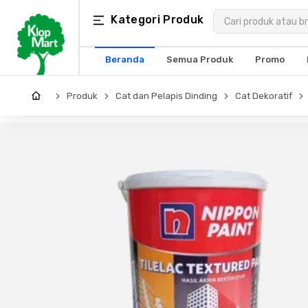
Kategori
Kategori Produk
×
Produk
Beranda
Semua Produk
Promo
Arsitektur
Produk
Cat dan Pelapis Dinding
Cat Dekoratif
Struktural
MEP
Interior
Landscape