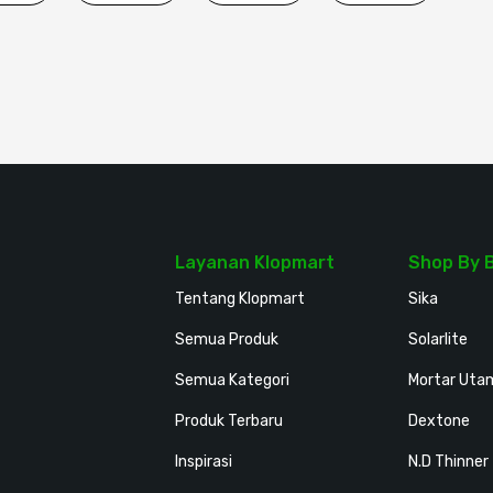
Layanan Klopmart
Shop By 
Tentang Klopmart
Sika
Semua Produk
Solarlite
Semua Kategori
Mortar Uta
Produk Terbaru
Dextone
Inspirasi
N.D Thinner