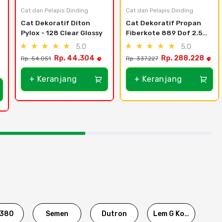
Cat dan Pelapis Dinding
Cat dan Pelapis Dinding
Cat Dekoratif Diton 
Cat Dekoratif Propan 
Pylox - 128 Clear Glossy
Fiberkote 889 Dof 2.5Lt 
- Palisander Brown
5.0
5.0
9
Rp. 44.304
Rp. 288.228
Rp. 54.051
Rp. 337.227
+ Keranjang
+ Keranjang
380
Semen
Dutron
Lem G Korea