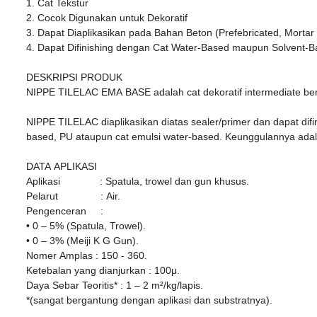
1. Cat Tekstur
2. Cocok Digunakan untuk Dekoratif
3. Dapat Diaplikasikan pada Bahan Beton (Prefebricated, Mortar
4. Dapat Difinishing dengan Cat Water-Based maupun Solvent-
DESKRIPSI PRODUK
NIPPE TILELAC EMA BASE adalah cat dekoratif intermediate bersi
NIPPE TILELAC diaplikasikan diatas sealer/primer dan dapat difin
based, PU ataupun cat emulsi water-based. Keunggulannya adal
DATA APLIKASI
Aplikasi : Spatula, trowel dan gun khusus.
Pelarut : Air.
Pengenceran :
• 0 – 5% (Spatula, Trowel).
• 0 – 3% (Meiji K G Gun).
Nomer Amplas : 150 - 360.
Ketebalan yang dianjurkan : 100μ.
Daya Sebar Teoritis* : 1 – 2 m²/kg/lapis.
*(sangat bergantung dengan aplikasi dan substratnya).