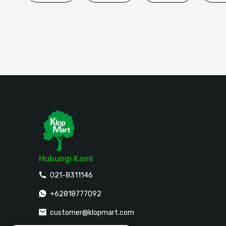
Hubungi Kami
021-8311146
+62818777092
customer@klopmart.com