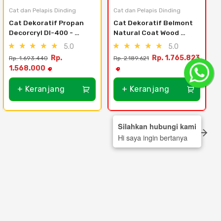
Cat dan Pelapis Dinding
Cat dan Pelapis Dinding
C
Cat Dekoratif Propan 
Cat Dekoratif Belmont 
Decorcryl DI-400 - 
Natural Coat Wood 
White 9101
Clear Gloss (20 lt)
5.0
5.0
Rp.
Rp. 1.765.823
Rp. 1.693.440
Rp. 2.189.621
1.568.000
+ Keranjang
+ Keranjang
Silahkan hubungi kami
Hi saya ingin bertanya