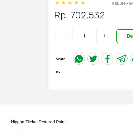
BELUM ADA
Rp. 702.532
Be
Shar
e :
Nippon Tilelac Textured Paint