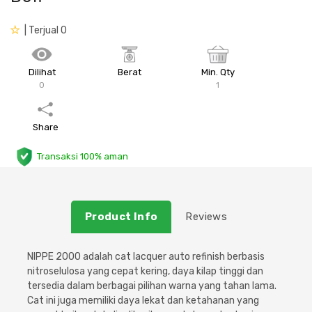
Plafon & Partisi
Material Alam
Sistem Elektrikal
| Terjual 0
Sanitari & Aksesorisnya
Besi Profil & Plat
Pompa dan Pipa
Dilihat
Berat
Min. Qty
0
1
Aksesoris Dapur
Produk Pracetak
Lampu & Listrik
Share
Peralatan & Perkakas
Besi Profil & Baja
Transaksi 100% aman
Aksesoris Perabot
Semen & Sejenisnya
Scaffolding
Product Info
Reviews
Konstruksi
NIPPE 2000 adalah cat lacquer auto refinish berbasis
nitroselulosa yang cepat kering, daya kilap tinggi dan
Atap & Lantai
tersedia dalam berbagai pilihan warna yang tahan lama.
Cat ini juga memiliki daya lekat dan ketahanan yang