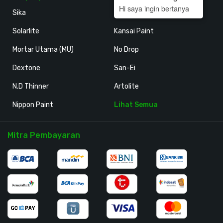
Hi saya ingin bertanya
Sika
Holodeck
Solarlite
Kansai Paint
Mortar Utama (MU)
No Drop
Dextone
San-Ei
N.D Thinner
Artolite
Nippon Paint
Lihat Semua
Mitra Pembayaran