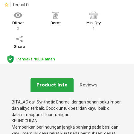
| Terjual 0
Plafon & Partisi
Material Alam
Sistem Elektrikal
Dilihat
Berat
Min. Qty
Sanitari & Aksesorisnya
Besi Profil & Plat
Pompa dan Pipa
0
1
Aksesoris Dapur
Produk Pracetak
Lampu & Listrik
Share
Peralatan & Perkakas
Besi Profil & Baja
Transaksi 100% aman
Aksesoris Perabot
Semen & Sejenisnya
Product Info
Reviews
Scaffolding
BITALAC cat Synthetic Enamel dengan bahan baku impor 
Konstruksi
dan alkyd terbaik. Cocok untuk besi dan kayu, baik di 
dalam maupun di luar ruangan.

Atap & Lantai
KEUNGGULAN:

Memberikan perlindungan jangka panjang pada besi dan 
kayu, memiliki daya rekat kuat pada permukaan, cepat 