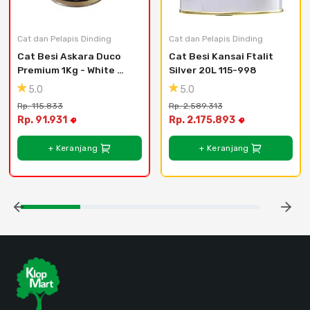
Cat dan Pelapis Dinding
Cat dan Pelapis Dinding
Cat Besi Askara Duco 
Cat Besi Kansai Ftalit 
Premium 1Kg - White 
Silver 20L 115-998
Doff
5.0
5.0
Rp. 115.833
Rp. 2.589.313
Rp. 91.931
Rp. 2.175.893
+ Keranjang
+ Keranjang