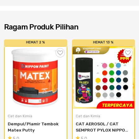
Ragam Produk Pilihan
HEMAT 2 %
HEMAT 13 %
Cat dan Kimia
Cat dan Kimia
Dempul/Plamir Tembok 
CAT AEROSOL / CAT 
Matex Putty
SEMPROT PYLOX NIPPON 
PAINT - SEMUA WARNA 
5.0
5.0