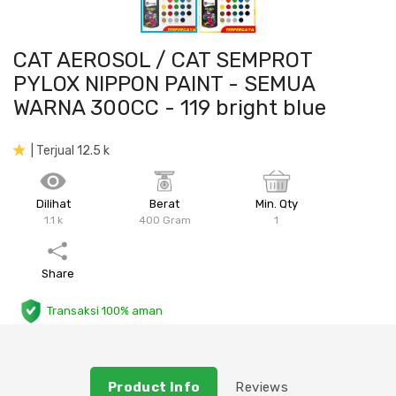
Plafon & Partisi
Material Alam
Sistem Elektrikal
CAT AEROSOL / CAT SEMPROT
Sanitari & Aksesorisnya
Besi Profil & Plat
Pompa dan Pipa
PYLOX NIPPON PAINT - SEMUA
WARNA 300CC - 119 bright blue
Aksesoris Dapur
Produk Pracetak
Lampu & Listrik
| Terjual 12.5 k
Peralatan & Perkakas
Besi Profil & Baja
Dilihat
Berat
Min. Qty
Aksesoris Perabot
Semen & Sejenisnya
1.1 k
400 Gram
1
Scaffolding
Share
Konstruksi
Transaksi 100% aman
Atap & Lantai
Product Info
Reviews