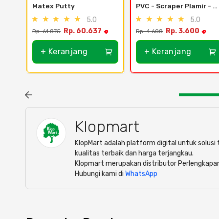
Matex Putty
PVC - Scraper Plamir - 5 
inch
5.0
5.0
Rp. 60.637
Rp. 3.600
Rp. 61.875
Rp. 4.608
+ Keranjang
+ Keranjang
Klopmart
KlopMart adalah platform digital untuk solus
kualitas terbaik dan harga terjangkau.
Klopmart merupakan distributor Perlengkapa
Hubungi kami di
WhatsApp