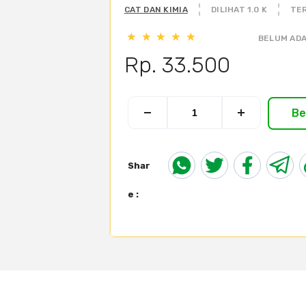
CAT DAN KIMIA
DILIHAT 1.0 K
TER
BELUM ADA
Rp. 33.500
Be
Shar
e :