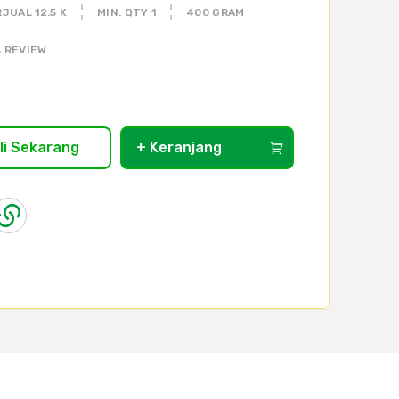
JUAL 12.5 K
MIN. QTY 1
400 GRAM
 REVIEW
li Sekarang
+ Keranjang