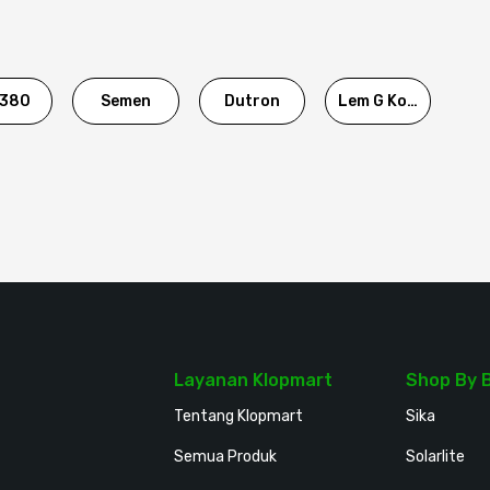
380
Semen
Dutron
Lem G Korea
Layanan Klopmart
Shop By 
Tentang Klopmart
Sika
Semua Produk
Solarlite