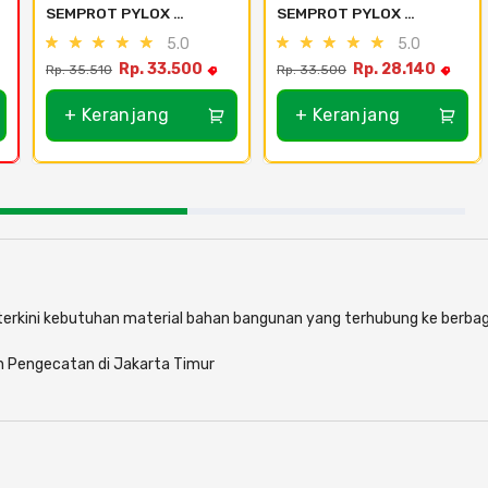
SEMPROT PYLOX 
SEMPROT PYLOX 
NIPPON PAINT - SEMUA 
NIPPON PAINT - SEMUA 
5.0
5.0
WARNA 300CC - M01 
WARNA 300CC - 107 
Rp. 33.500
Rp. 28.140
Rp. 35.510
Rp. 33.500
Silver
Blue
+ Keranjang
+ Keranjang
i terkini kebutuhan material bahan bangunan yang terhubung ke berbag
n Pengecatan di Jakarta Timur