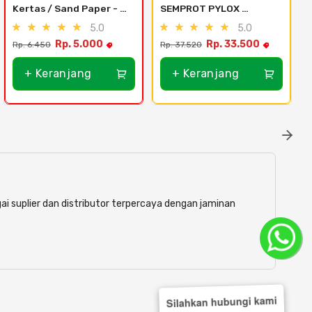
Kertas / Sand Paper - 
SEMPROT PYLOX 
Per Lembar Grit 120 & 
NIPPON PAINT - SEMUA 
5.0
5.0
400 - Grit 120
WARNA 300CC - 123 
Rp. 5.000
Rp. 33.500
Rp. 6.450
Rp. 37.520
R
Gold
+ Keranjang
+ Keranjang
ai suplier dan distributor terpercaya dengan jaminan
Silahkan hubungi kami