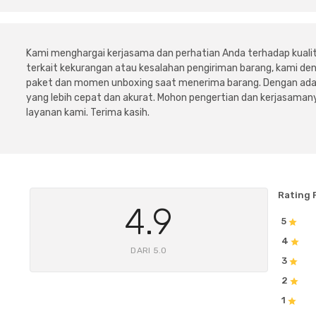
Kami menghargai kerjasama dan perhatian Anda terhadap kuali
terkait kekurangan atau kesalahan pengiriman barang, kami 
paket dan momen unboxing saat menerima barang. Dengan adan
yang lebih cepat dan akurat. Mohon pengertian dan kerjasamany
layanan kami. Terima kasih.
Rating 
4.9
5
4
DARI 5.0
3
2
1