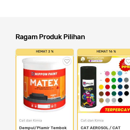
Ragam Produk Pilihan
HEMAT 2 %
HEMAT 16 %
Cat dan Kimia
Cat dan Kimia
Dempul/Plamir Tembok 
CAT AEROSOL / CAT 