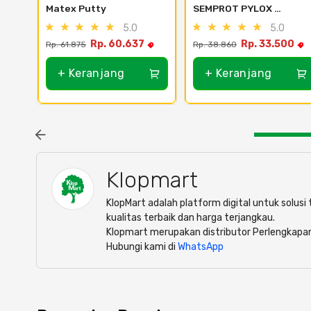
Matex Putty
SEMPROT PYLOX 
NIPPON PAINT - SEMUA 
5.0
5.0
WARNA 300CC - 100 
Rp. 60.637
Rp. 33.500
Rp. 61.875
Rp. 38.860
Clear
+ Keranjang
+ Keranjang
Klopmart
KlopMart adalah platform digital untuk solus
kualitas terbaik dan harga terjangkau.
Klopmart merupakan distributor Perlengkapa
Hubungi kami di
WhatsApp