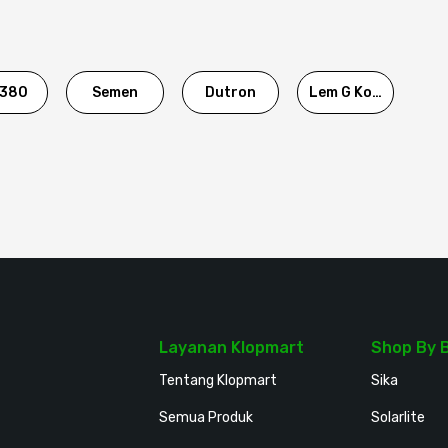
380
Semen
Dutron
Lem G Korea
Layanan Klopmart
Shop By 
Tentang Klopmart
Sika
Semua Produk
Solarlite