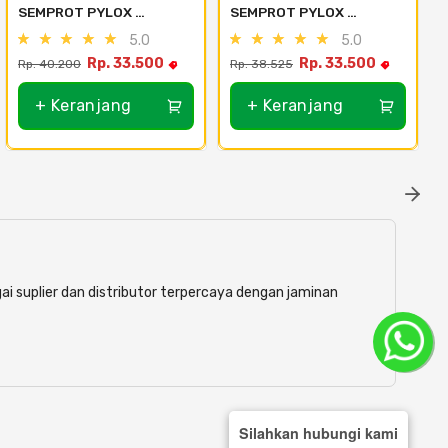
SEMPROT PYLOX 
SEMPROT PYLOX 
NIPPON PAINT - SEMUA 
NIPPON PAINT - SEMUA 
5.0
5.0
WARNA 300CC - 118 
WARNA 300CC - 113 
Rp. 33.500
Rp. 33.500
Rp. 40.200
Rp. 38.525
R
Silver
Orange
+ Keranjang
+ Keranjang
ai suplier dan distributor terpercaya dengan jaminan
Silahkan hubungi kami