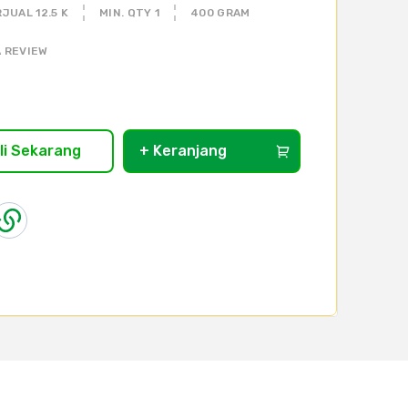
JUAL 12.5 K
MIN. QTY 1
400 GRAM
 REVIEW
li Sekarang
+ Keranjang