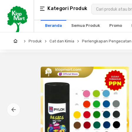
Kategori
Kategori Produk
×
Produk
Beranda
Semua Produk
Promo
Arsitektur
Produk
Cat dan Kimia
Perlengkapan Pengecatan
Struktural
MEP
Interior
Landscape