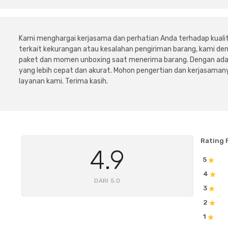
Kami menghargai kerjasama dan perhatian Anda terhadap kuali
terkait kekurangan atau kesalahan pengiriman barang, kami 
paket dan momen unboxing saat menerima barang. Dengan adan
yang lebih cepat dan akurat. Mohon pengertian dan kerjasamany
layanan kami. Terima kasih.
Rating 
4.9
5
4
DARI 5.0
3
2
1