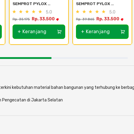
SEMPROT PYLOX 
SEMPROT PYLOX 
NIPPON PAINT - SEMUA 
NIPPON PAINT - SEMUA 
5.0
5.0
WARNA 300CC - 102 
WARNA 300CC - 121 
Rp. 33.500
Rp. 33.500
Rp. 35.175
Rp. 39.865
Black
Kitty Pink
+ Keranjang
+ Keranjang
i terkini kebutuhan material bahan bangunan yang terhubung ke berbag
n Pengecatan di Jakarta Selatan