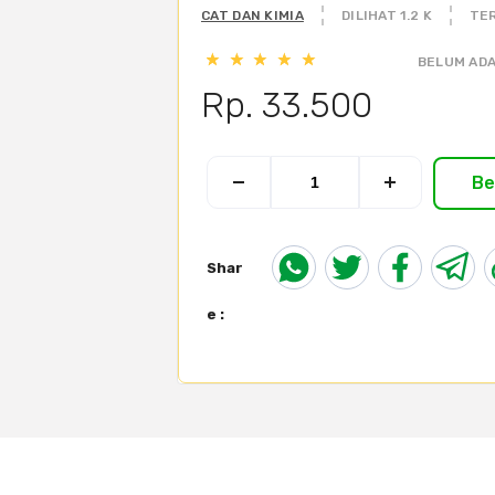
CAT DAN KIMIA
DILIHAT 1.2 K
TER
BELUM ADA
Rp. 33.500
Be
Shar
e :