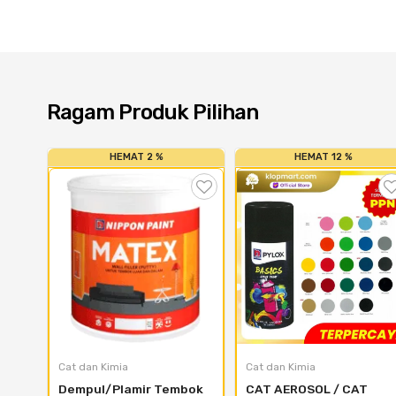
Ragam Produk Pilihan
HEMAT 2 %
HEMAT 12 %
Cat dan Kimia
Cat dan Kimia
Dempul/Plamir Tembok 
CAT AEROSOL / CAT 