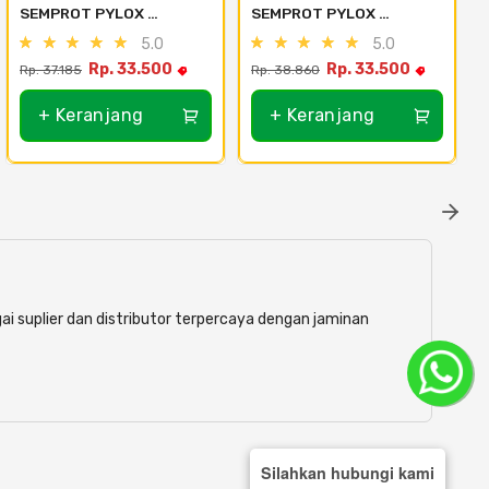
SEMPROT PYLOX 
SEMPROT PYLOX 
NIPPON PAINT - SEMUA 
NIPPON PAINT - SEMUA 
5.0
5.0
WARNA 300CC - 115 
WARNA 300CC - 100 
Rp. 33.500
Rp. 33.500
Rp. 37.185
Rp. 38.860
Special Red
Clear
+ Keranjang
+ Keranjang
ai suplier dan distributor terpercaya dengan jaminan
Silahkan hubungi kami