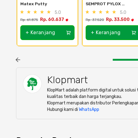
Matex Putty
SEMPROT PYLOX 
NIPPON PAINT - SEMUA 
5.0
5.0
WARNA 300CC - 125 
Rp. 60.637
Rp. 33.500
Rp. 61.875
Rp. 37.520
Baby Blue
+ Keranjang
+ Keranjang
Klopmart
KlopMart adalah platform digital untuk solus
kualitas terbaik dan harga terjangkau.
Klopmart merupakan distributor Perlengkapa
Hubungi kami di
WhatsApp