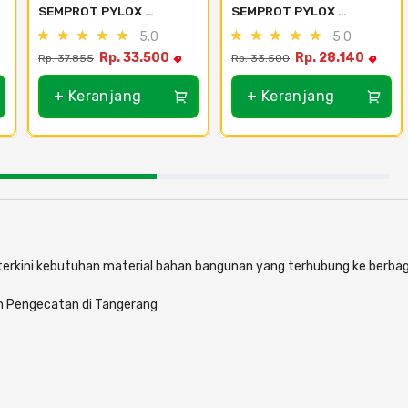
SEMPROT PYLOX 
SEMPROT PYLOX 
NIPPON PAINT - SEMUA 
NIPPON PAINT - SEMUA 
5.0
5.0
WARNA 300CC - 101A 
WARNA 300CC - 107 
Rp. 33.500
Rp. 28.140
Rp. 37.855
Rp. 33.500
white mat
Blue
+ Keranjang
+ Keranjang
i terkini kebutuhan material bahan bangunan yang terhubung ke berbag
n Pengecatan di Tangerang