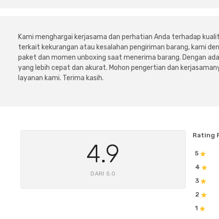
Kami menghargai kerjasama dan perhatian Anda terhadap kuali
terkait kekurangan atau kesalahan pengiriman barang, kami 
paket dan momen unboxing saat menerima barang. Dengan adan
yang lebih cepat dan akurat. Mohon pengertian dan kerjasamany
layanan kami. Terima kasih.
Rating 
4.9
5
4
DARI 5.0
3
2
1