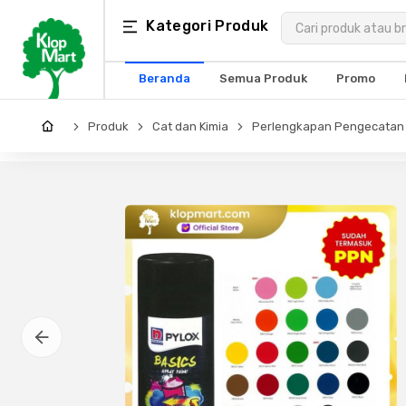
Kategori
Kategori Produk
×
Produk
Beranda
Semua Produk
Promo
Arsitektur
Produk
Cat dan Kimia
Perlengkapan Pengecatan
Struktural
MEP
Interior
Landscape