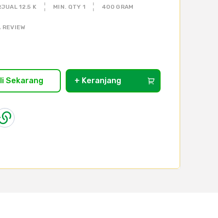
JUAL 12.5 K
MIN. QTY 1
400 GRAM
 REVIEW
li Sekarang
+ Keranjang