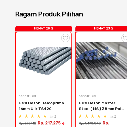
Ragam Produk Pilihan
HEMAT 28 %
HEMAT 23 %
Konstruksi
Konstruksi
Besi Beton Delcoprima 
Besi Beton Master 
16mm Ulir TS420
Steel ( MS ) 38mm Polos 
TP280
5.0
5.0
Rp. 217.275
Rp.
Rp. 278.112
Rp. 1.470.843