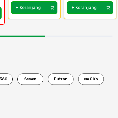
+ Keranjang
+ Keranjang
380
Semen
Dutron
Lem G Korea