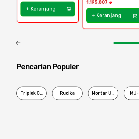
1.195.807
+ Keranjang
+ Keranjang
Pencarian Populer
Triplek Cor
Rucika
Mortar Utama
MU-