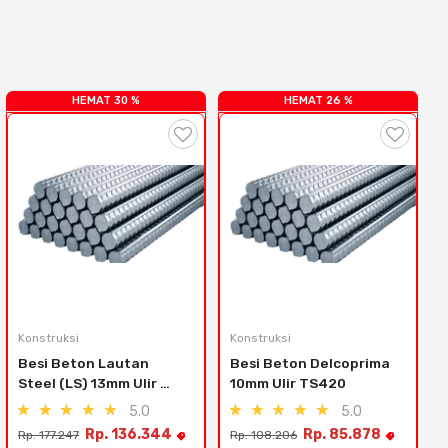
HEMAT 30 %
HEMAT 26 %
Konstruksi
Konstruksi
Besi Beton Lautan 
Besi Beton Delcoprima 
Steel (LS) 13mm Ulir 
10mm Ulir TS420
TS280
5.0
5.0
Rp. 136.344
Rp. 85.878
Rp. 177.247
Rp. 108.206