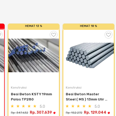
HEMAT 13 %
HEMAT 18 %
Konstruksi
Konstruksi
Besi Beton KSTY 19mm 
Besi Beton Master 
Polos TP280
Steel ( MS ) 13mm Ulir 
TS420
5.0
5.0
Rp. 307.639
Rp. 129.044
Rp. 347.632
Rp. 152.272