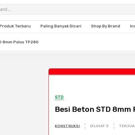
Produk Terbaru
Paling Banyak Dicari
Shop By Brand
In
TD 8mm Polos TP280
STD
Besi Beton STD 8mm 
KONSTRUKSI
DILIHAT 0
TERJUA