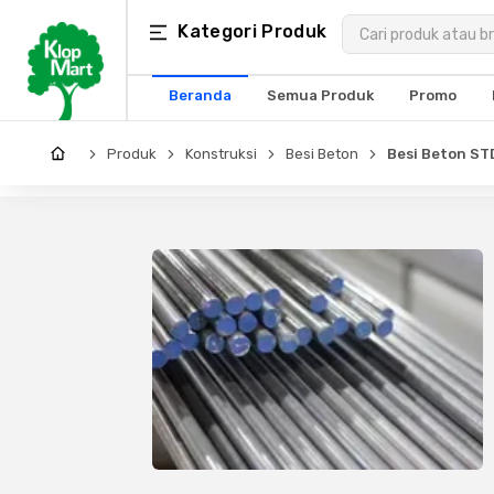
Kategori
Kategori Produk
×
Produk
Beranda
Semua Produk
Promo
Arsitektur
Produk
Konstruksi
Besi Beton
Besi Beton S
Struktural
MEP
Interior
Landscape