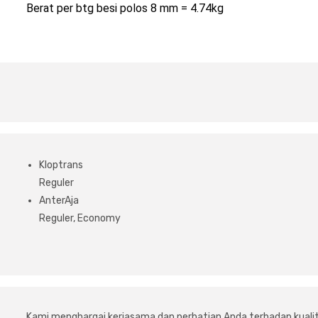
Berat per btg besi polos 8 mm = 4.74kg
Kloptrans
Reguler
AnterAja
Reguler, Economy
Kami menghargai kerjasama dan perhatian Anda terhadap kuali