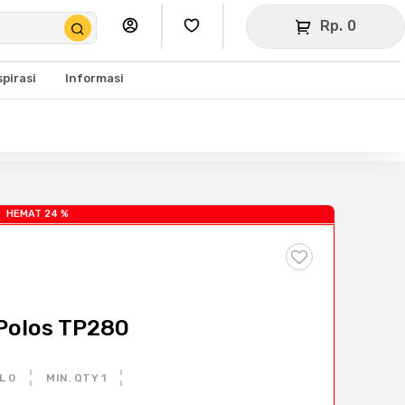
Rp. 0
spirasi
Informasi
HEMAT 24 %
Polos TP280
L 0
MIN. QTY 1