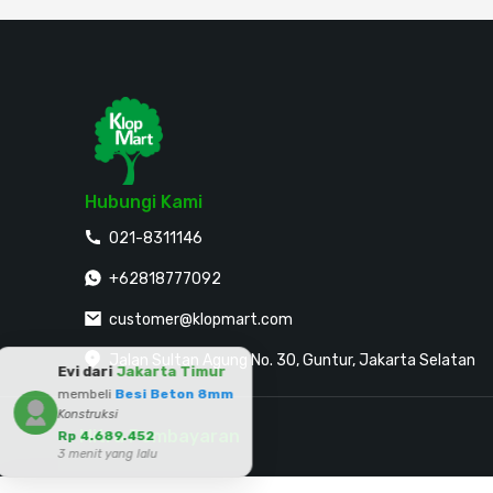
Hubungi Kami
021-8311146
+62818777092
customer@klopmart.com
Jalan Sultan Agung No. 30, Guntur, Jakarta Selatan
Evi dari
Jakarta Timur
membeli
Besi Beton 8mm
Konstruksi
Mitra Pembayaran
Rp 4.689.452
3 menit yang lalu