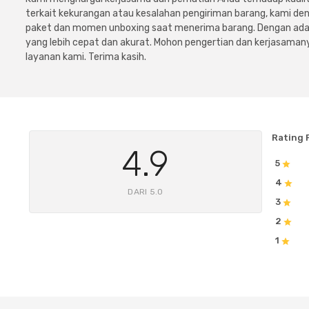
terkait kekurangan atau kesalahan pengiriman barang, kami 
paket dan momen unboxing saat menerima barang. Dengan adan
yang lebih cepat dan akurat. Mohon pengertian dan kerjasamany
layanan kami. Terima kasih.
Rating 
4.9
5
4
DARI 5.0
3
2
1