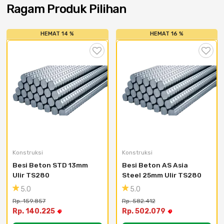
Cat dan Kimia
Ragam Produk Pilihan
Saniter
HEMAT 14 %
HEMAT 16 %
Konstruksi
Konstruksi
Besi Beton STD 13mm 
Besi Beton AS Asia 
Ulir TS280
Steel 25mm Ulir TS280
5.0
5.0
Rp. 159.857
Rp. 582.412
Rp. 140.225
Rp. 502.079