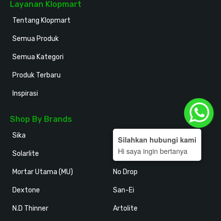
Layanan Klopmart
Tentang Klopmart
Semua Produk
Semua Kategori
Produk Terbaru
Inspirasi
Shop By Brands
Sika
Holodeck
Silahkan hubungi kami
Hi saya ingin bertanya
Solarlite
Kansai Paint
Mortar Utama (MU)
No Drop
Dextone
San-Ei
N.D Thinner
Artolite