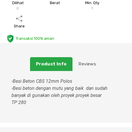
Dilihat
Berat
Min. Qty
0
1
Plafon & Partisi
Material Alam
Sistem Elektrikal
Sanitari & Aksesorisnya
Besi Profil & Plat
Pompa dan Pipa
Share
Transaksi 100% aman
Aksesoris Dapur
Produk Pracetak
Lampu & Listrik
Peralatan & Perkakas
Besi Profil & Baja
Product Info
Reviews
Aksesoris Perabot
Semen & Sejenisnya
-Besi Beton CBS 12mm Polos
Scaffolding
-Besi beton dengan mutu yang baik dan sudah
banyak di gunakan oleh proyek proyek besar
TP 280
Konstruksi
Atap & Lantai