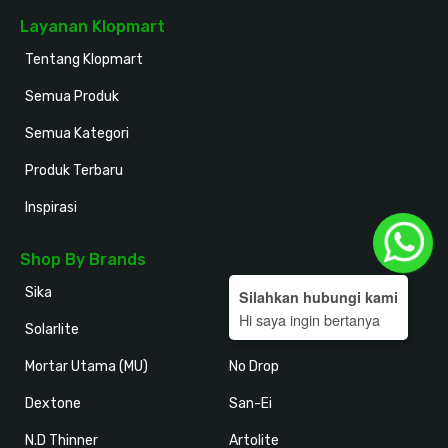
Layanan Klopmart
Tentang Klopmart
Semua Produk
Semua Kategori
Produk Terbaru
Inspirasi
Shop By Brands
Sika
Holodeck
Silahkan hubungi kami
Hi saya ingin bertanya
Solarlite
Kansai Paint
Mortar Utama (MU)
No Drop
Dextone
San-Ei
N.D Thinner
Artolite