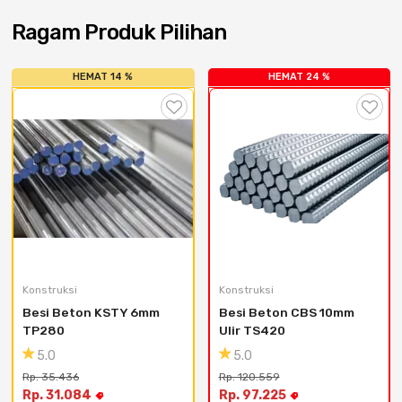
Cat dan Kimia
Ragam Produk Pilihan
Saniter
HEMAT 14 %
HEMAT 24 %
Konstruksi
Konstruksi
Besi Beton KSTY 6mm 
Besi Beton CBS 10mm 
TP280
Ulir TS420
5.0
5.0
Rp. 35.436
Rp. 120.559
Rp. 31.084
Rp. 97.225