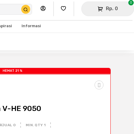
0
Rp. 0
spirasi
Informasi
HEMAT 21 %
a V-HE 9050
RJUAL 0
MIN. QTY 1