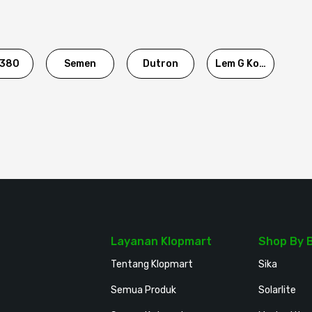
380
Semen
Dutron
Lem G Korea
Layanan Klopmart
Shop By 
Tentang Klopmart
Sika
Semua Produk
Solarlite