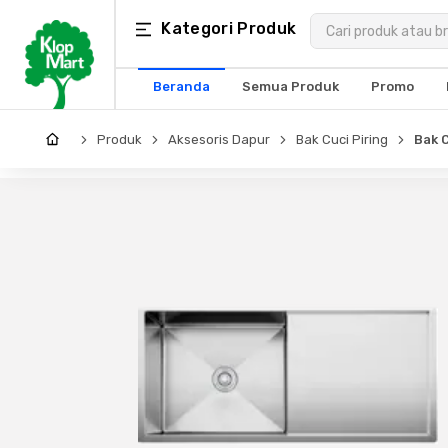
Kategori
Kategori Produk
×
Produk
Beranda
Semua Produk
Promo
Arsitektur
Produk
Aksesoris Dapur
Bak Cuci Piring
Bak 
Struktural
MEP
Interior
Landscape