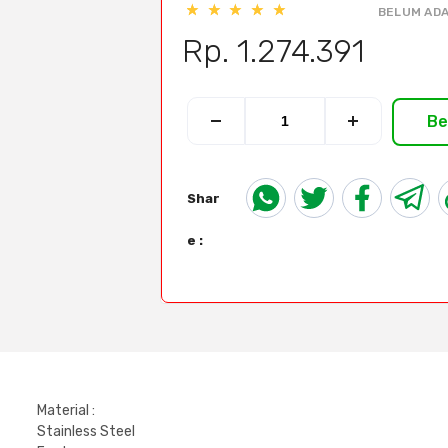
BELUM ADA
Rp. 1.274.391
Be
Shar
e :
Material :
Stainless Steel