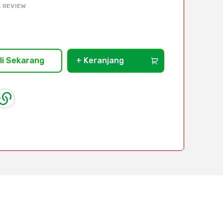
 REVIEW
li Sekarang
+ Keranjang