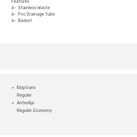
Features :
â– Stainless Waste
â– Pvc Drainage Tube
â– Basket
Kloptrans
Reguler
AnterAja
Reguler, Economy