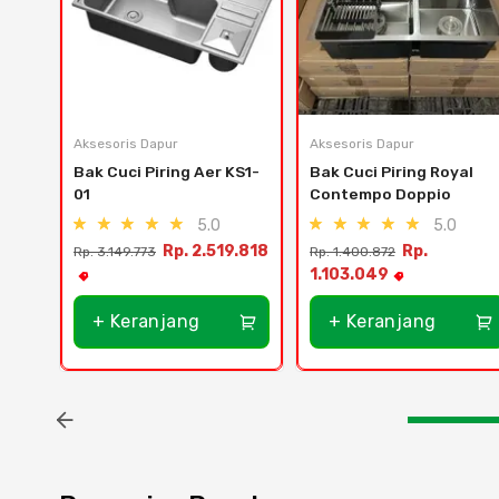
Aksesoris Dapur
Aksesoris Dapur
Bak Cuci Piring Aer KS1-
Bak Cuci Piring Royal 
01
Contempo Doppio
5.0
5.0
Rp. 2.519.818
Rp.
Rp. 3.149.773
Rp. 1.400.872
1.103.049
+ Keranjang
+ Keranjang