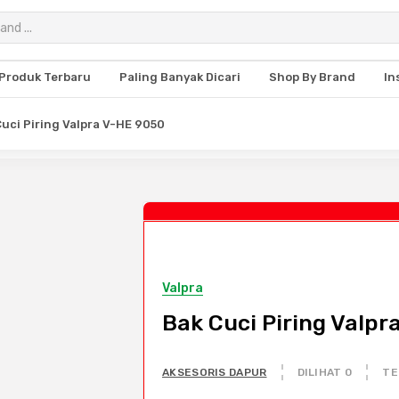
Produk Terbaru
Paling Banyak Dicari
Shop By Brand
In
Cuci Piring Valpra V-HE 9050
Valpra
Bak Cuci Piring Valpr
AKSESORIS DAPUR
DILIHAT 0
TE