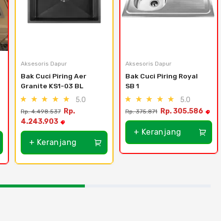
Aksesoris Dapur
Aksesoris Dapur
Bak Cuci Piring Aer 
Bak Cuci Piring Royal 
Granite KS1-03 BL
SB 1
5.0
5.0
Rp.
Rp. 305.586
Rp. 4.498.537
Rp. 375.871
4.243.903
+ Keranjang
+ Keranjang