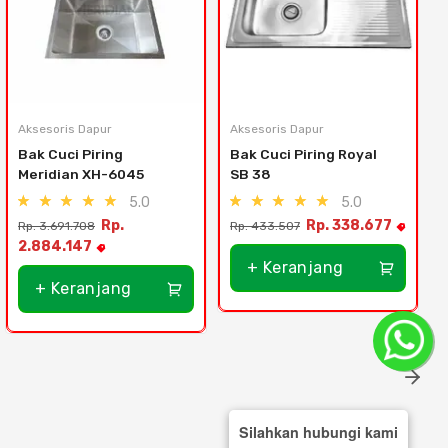
Aksesoris Dapur
Aksesoris Dapur
Bak Cuci Piring 
Bak Cuci Piring Royal 
Meridian XH-6045
SB 38
5.0
5.0
Rp.
Rp. 338.677
Rp. 3.691.708
Rp. 433.507
2.884.147
+ Keranjang
+ Keranjang
Silahkan hubungi kami