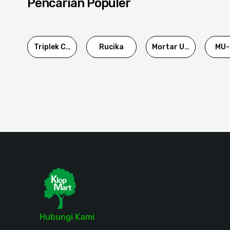
Pencarian Populer
Triplek Cor
Rucika
Mortar Utama
MU-
Hubungi Kami