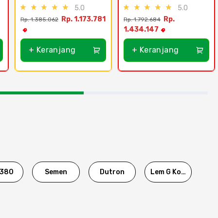
5.0
5.0
Rp. 1.173.781
Rp.
Rp. 1.385.062
Rp. 1.792.684
1.434.147
+ Keranjang
+ Keranjang
380
Semen
Dutron
Lem G Korea