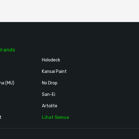
Brands
Holodeck
Kansai Paint
ma (MU)
No Drop
San-Ei
Artolite
t
Lihat Semua