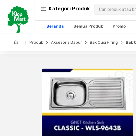
Kategori
Kategori Produk
×
Produk
Beranda
Semua Produk
Promo
Arsitektur
Produk
Aksesoris Dapur
Bak Cuci Piring
Bak 
Struktural
MEP
Interior
Landscape