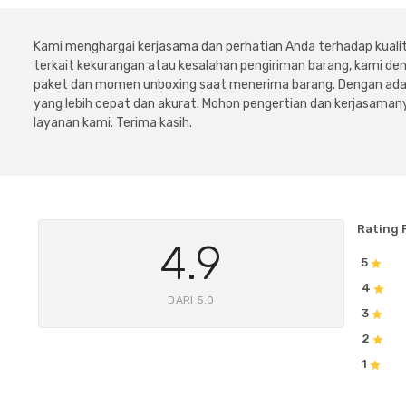
Kami menghargai kerjasama dan perhatian Anda terhadap kuali
terkait kekurangan atau kesalahan pengiriman barang, kami 
paket dan momen unboxing saat menerima barang. Dengan adan
yang lebih cepat dan akurat. Mohon pengertian dan kerjasamany
layanan kami. Terima kasih.
Rating 
4.9
5
4
DARI 5.0
3
2
1