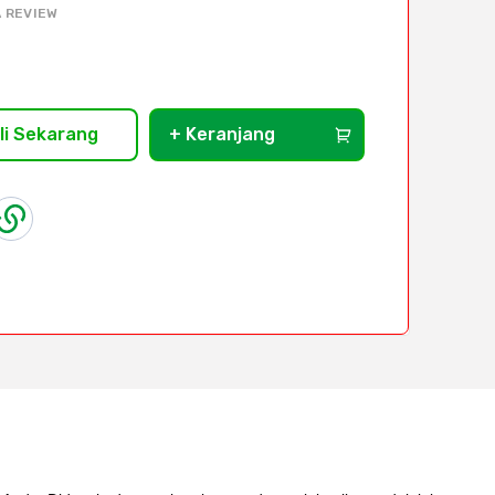
 REVIEW
li Sekarang
+ Keranjang