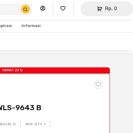
Rp. 0
spirasi
Informasi
HEMAT 23 %
 WLS-9643 B
RJUAL 0
MIN. QTY 1