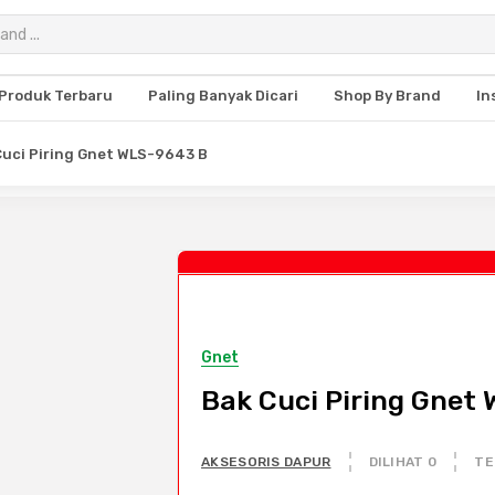
Produk Terbaru
Paling Banyak Dicari
Shop By Brand
In
Cuci Piring Gnet WLS-9643 B
Gnet
Bak Cuci Piring Gnet
AKSESORIS DAPUR
DILIHAT 0
TE