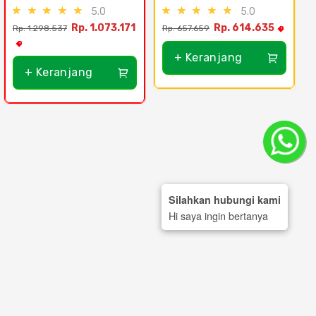
5.0
5.0
Rp. 1.073.171
Rp. 614.635
Rp. 1.298.537
Rp. 657.659
+ Keranjang
+ Keranjang
Silahkan hubungi kami
Hi saya ingin bertanya