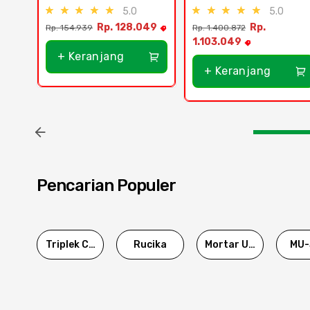
5.0
5.0
Rp. 128.049
Rp.
Rp. 154.939
Rp. 1.400.872
1.103.049
+ Keranjang
+ Keranjang
Pencarian Populer
Triplek Cor
Rucika
Mortar Utama
MU-