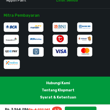
Nippon Paint
Lihat Semua
Mitra Pembayaran
Hubungi Kami
Tentang Klopmart
Syarat & Ketentuan
Rp. 3.964.286
Rp. 4.202.143
6 %