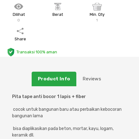
Plafon & Partisi
Material Alam
Sistem Elektrikal
Dilihat
Berat
Min. Qty
0
1
Sanitari & Aksesorisnya
Besi Profil & Plat
Pompa dan Pipa
Share
Aksesoris Dapur
Produk Pracetak
Lampu & Listrik
Transaksi 100% aman
Peralatan & Perkakas
Besi Profil & Baja
Aksesoris Perabot
Semen & Sejenisnya
Product Info
Reviews
Scaffolding
Pita tape anti bocor 1 lapis + fiber
Konstruksi
cocok untuk bangunan baru atau perbaikan kebocoran
bangunan lama
Atap & Lantai
bisa diaplikasikan pada beton, mortar, kayu, logam,
keramik dll.