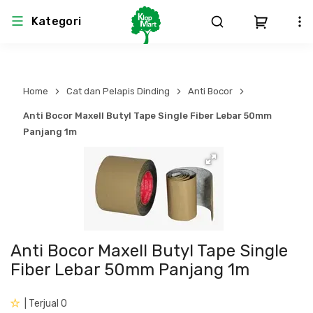
Kategori
Arsitektur
Struktural
MEP
Interior
Landscape
Home
Cat dan Pelapis Dinding
Anti Bocor
Atap & Rangka
Produk Teknikal & Kimia
Sistem Pengudaraan
Anti Bocor Maxell Butyl Tape Single Fiber Lebar 50mm
Panjang 1m
Lem
Produk K3
Sistem Elektro
Dinding
Perlengkapan
Sistem Penanggulangan Kebakaran
Pintu, Jendela & Perlengkapan
Bekisting
Sistem Pemipaan
Anti Bocor Maxell Butyl Tape Single
Cat dan Pelapis Dinding
Besi Beton & Wiremesh
Peralatan Elektronik
Fiber Lebar 50mm Panjang 1m
Lantai
Beton
Peralatan Utama
| Terjual 0