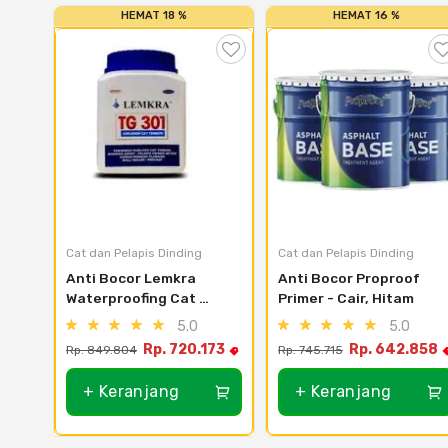
HEMAT 18 %
HEMAT 16 %
Cat dan Pelapis Dinding
Cat dan Pelapis Dinding
Anti Bocor Lemkra 
Anti Bocor Proproof 
Waterproofing Cat 
Primer - Cair, Hitam
Tembok TG 301 20L
5.0
5.0
Rp. 720.173
Rp. 642.858
Rp. 849.804
Rp. 745.715
+ Keranjang
+ Keranjang