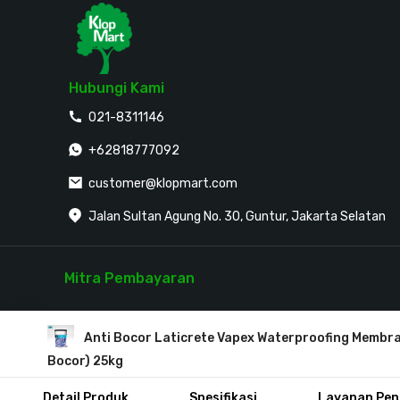
Hubungi Kami
021-8311146
+62818777092
customer@klopmart.com
Jalan Sultan Agung No. 30, Guntur, Jakarta Selatan
Mitra Pembayaran
Anti Bocor Laticrete Vapex Waterproofing Membra
Bocor) 25kg
PT. Klopmart @ 2018. All Rights Reserved.
Detail Produk
Spesifikasi
Layanan Pen