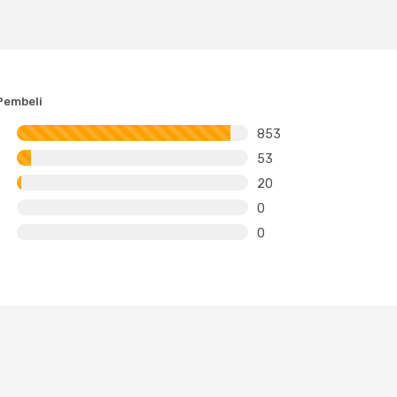
Pembeli
853
53
20
0
0