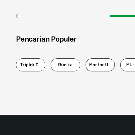
Pencarian Populer
Triplek Cor
Rucika
Mortar Utama
MU-