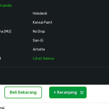
Brands
Holodeck
Kansai Paint
ma (MU)
No Drop
San-Ei
Artolite
t
Lihat Semua
Beli Sekarang
+ Keranjang
y Policy
Hubungi Kami
Tentang Klopmart
Syarat &
nsi