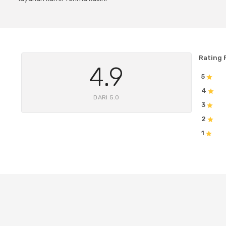
Rating 
4.9
5
4
DARI 5.0
3
2
1