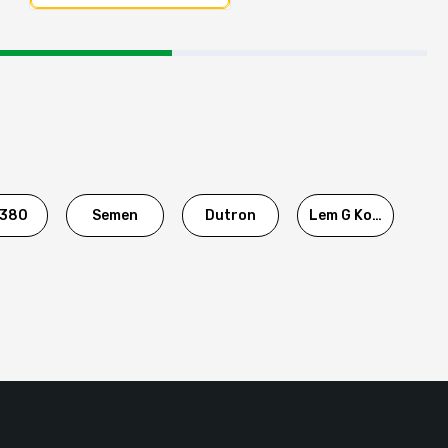
380
Semen
Dutron
Lem G Korea