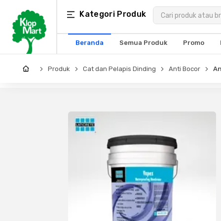
Kategori
Kategori Produk
×
Produk
Beranda
Semua Produk
Promo
Arsitektur
Produk
Cat dan Pelapis Dinding
Anti Bocor
An
Struktural
MEP
Interior
Landscape