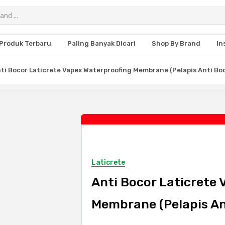
Produk Terbaru
Paling Banyak Dicari
Shop By Brand
In
ti Bocor Laticrete Vapex Waterproofing Membrane (Pelapis Anti Bo
Laticrete
Anti Bocor Laticrete
Membrane (Pelapis An