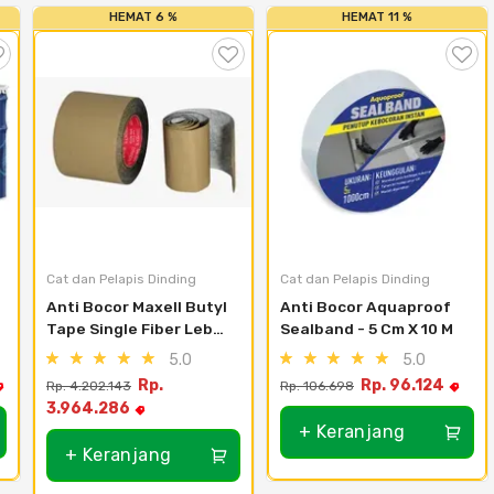
HEMAT 6 %
HEMAT 11 %
Cat dan Pelapis Dinding
Cat dan Pelapis Dinding
Anti Bocor Maxell Butyl 
Anti Bocor Aquaproof 
Tape Single Fiber Lebar 
Sealband - 5 Cm X 10 M
100mm Panjang 1m
5.0
5.0
Rp.
Rp. 96.124
Rp. 4.202.143
Rp. 106.698
3.964.286
+ Keranjang
+ Keranjang