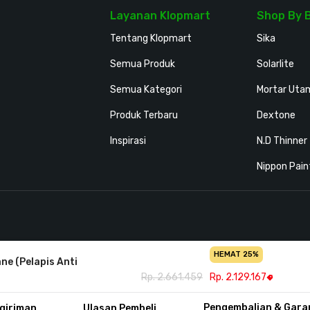
Layanan Klopmart
Shop By 
Tentang Klopmart
Sika
Semua Produk
Solarlite
Semua Kategori
Mortar Uta
Produk Terbaru
Dextone
Inspirasi
N.D Thinner
Nippon Pain
HEMAT 25%
ne (Pelapis Anti
Rp. 2.661.459
Rp. 2.129.167
Privac
Pengembalian & Gara
giriman
Ulasan Pembeli