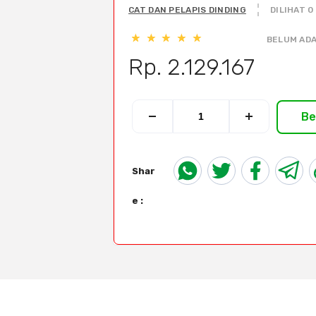
CAT DAN PELAPIS DINDING
DILIHAT 0
BELUM ADA
Rp. 2.129.167
Be
Shar
e :