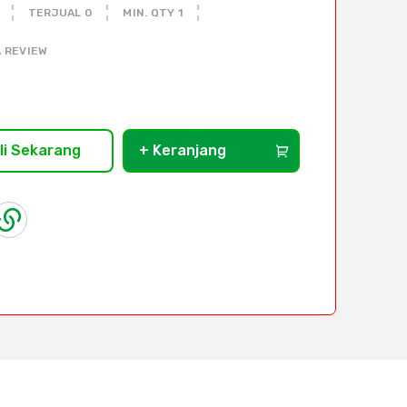
TERJUAL 0
MIN. QTY 1
 REVIEW
li Sekarang
+ Keranjang