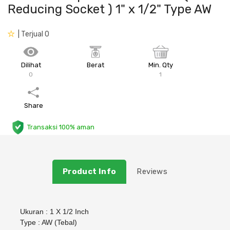
Reducing Socket ) 1" x 1/2" Type AW
Plafon & Partisi
Material Alam
Sistem Elektrikal
| Terjual 0
Sanitari & Aksesorisnya
Besi Profil & Plat
Pompa dan Pipa
Dilihat
Berat
Min. Qty
Aksesoris Dapur
Produk Pracetak
Lampu & Listrik
0
1
Peralatan & Perkakas
Besi Profil & Baja
Share
Aksesoris Perabot
Semen & Sejenisnya
Transaksi 100% aman
Scaffolding
Product Info
Reviews
Konstruksi
Atap & Lantai
Ukuran : 1 X 1/2 Inch
Type : AW (Tebal)