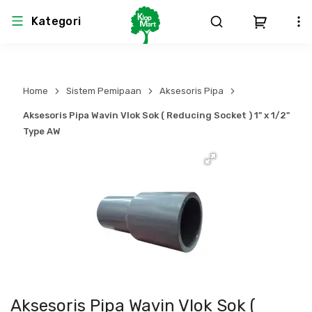
Kategori
Arsitektur
Struktural
MEP
Interior
Landscape
Home
Sistem Pemipaan
Aksesoris Pipa
Atap & Rangka
Produk Teknikal & Kimia
Sistem Pengudaraan
Aksesoris Pipa Wavin Vlok Sok ( Reducing Socket ) 1" x 1/2"
Type AW
Lem
Produk K3
Sistem Elektro
Dinding
Perlengkapan
Sistem Penanggulangan Kebakaran
Pintu, Jendela & Perlengkapan
Bekisting
Sistem Pemipaan
Cat dan Pelapis Dinding
Besi Beton & Wiremesh
Peralatan Elektronik
Lantai
Beton
Peralatan Utama
Aksesoris Pipa Wavin Vlok Sok (