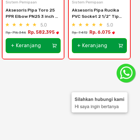
Sistem Pemipaan
Sistem Pemipaan
Aksesoris Pipa Toro 25 
Aksesoris Pipa Rucika 
PPR Elbow PN25 3 inch 
PVC Socket 2 1/2" Tipe 
(45 derajat)
D
5.0
5.0
Rp. 582.395
Rp. 6.075
Rp. 716.346
Rp. 7.472
R
+ Keranjang
+ Keranjang
Silahkan hubungi kami
Hi saya ingin bertanya