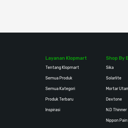
Layanan Klopmart
Shop By 
Tentang Klopmart
Sika
Semua Produk
Solarlite
Semua Kategori
Mortar Uta
Produk Terbaru
Dextone
Inspirasi
N.D Thinner
Nippon Pain