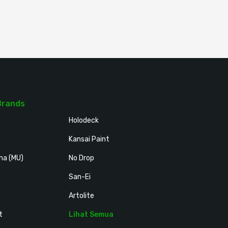
Brands
Holodeck
Kansai Paint
ma (MU)
No Drop
San-Ei
Artolite
t
Lihat Semua