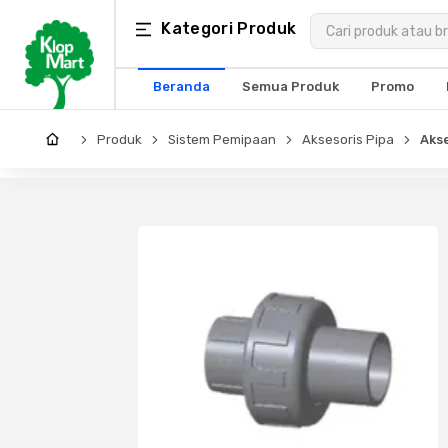
Kategori
Kategori Produk
×
Produk
Beranda
Semua Produk
Promo
Arsitektur
Produk
Sistem Pemipaan
Aksesoris Pipa
Akse
Struktural
MEP
Interior
Landscape