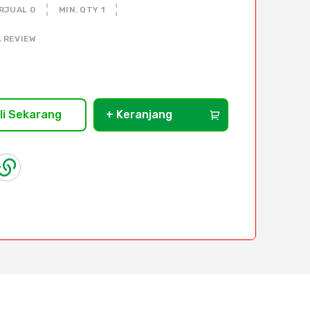
RJUAL 0
MIN. QTY 1
 REVIEW
li Sekarang
+ Keranjang