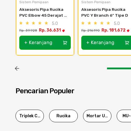
Sistem Pemipaan
Sistem Pemipaan
Aksesoris Pipa Rucika 
Aksesoris Pipa Rucika 
PVC Elbow 45 Derajat 3" 
PVC Y Branch 6" Tipe D
Tipe AW
5.0
5.0
Rp. 36.631
Rp. 181.672
Rp. 39.928
Rp. 216.190
+ Keranjang
+ Keranjang
Pencarian Populer
Triplek Cor
Rucika
Mortar Utama
MU-