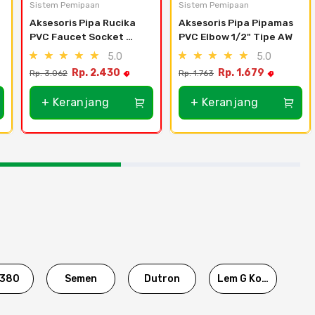
Sistem Pemipaan
Sistem Pemipaan
Aksesoris Pipa Rucika 
Aksesoris Pipa Pipamas 
PVC Faucet Socket 
PVC Elbow 1/2" Tipe AW
(SDD) 1/2" x 3/4" Tipe 
5.0
5.0
AW
Rp. 2.430
Rp. 1.679
Rp. 3.062
Rp. 1.763
+ Keranjang
+ Keranjang
380
Semen
Dutron
Lem G Korea