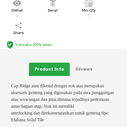
Plafon & Partisi
Material Alam
Sistem Elektrikal
Dilihat
Berat
Min. Qty
0
1
Sanitari & Aksesorisnya
Besi Profil & Plat
Pompa dan Pipa
Share
Aksesoris Dapur
Produk Pracetak
Lampu & Listrik
Transaksi 100% aman
Peralatan & Perkakas
Besi Profil & Baja
Aksesoris Perabot
Semen & Sejenisnya
Product Info
Reviews
Scaffolding
Cap Ridge atau dikenal dengan nok atas merupakan
aksesoris genteng yang digunakan pada area punggungan
Konstruksi
atau wuwungan dan jurai dimana terjadinya pertemuan
antar bagian atap. Nok ini memiliki
interlocking dan direkomendasikan untuk genteng tipe
Atap & Lantai
Elabana Solid Tile