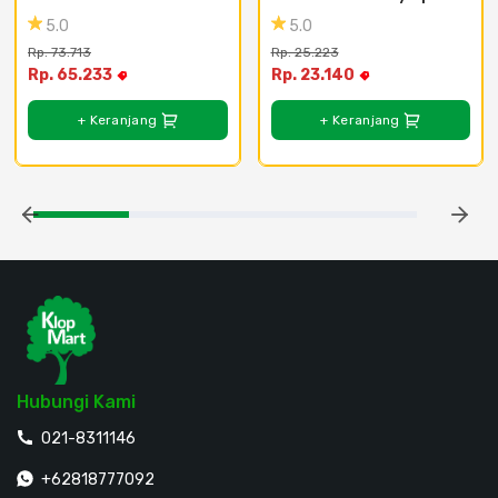
Doff
Red
5.0
5.0
Rp. 73.713
Rp. 25.223
Rp. 65.233
Rp. 23.140
+ Keranjang
+ Keranjang
Hubungi Kami
021-8311146
+62818777092