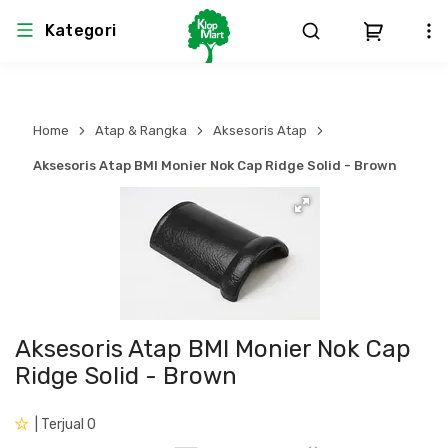
Kategori
Arsitektur
Struktural
MEP
Interior
Landscape
Home
Atap & Rangka
Aksesoris Atap
Atap & Rangka
Produk Teknikal & Kimia
Sistem Pengudaraan
Aksesoris Atap BMI Monier Nok Cap Ridge Solid - Brown
Lem
Produk K3
Sistem Elektro
Dinding
Perlengkapan
Sistem Penanggulangan Kebakaran
Pintu, Jendela & Perlengkapan
Bekisting
Sistem Pemipaan
Aksesoris Atap BMI Monier Nok Cap
Ridge Solid - Brown
Cat dan Pelapis Dinding
Besi Beton & Wiremesh
Peralatan Elektronik
| Terjual 0
Lantai
Beton
Peralatan Utama