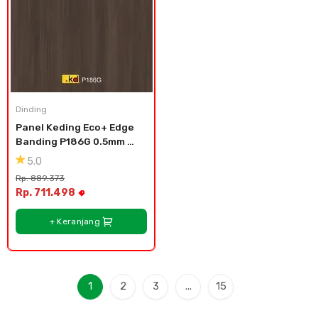
Dinding
Panel Keding Eco+ Edge 
Banding P186G 0.5mm 
Teak - 610mm X 0.5mm X 
5.0
2440mm
Rp. 889.373
Rp. 711.498
+ Keranjang
1
2
3
...
15