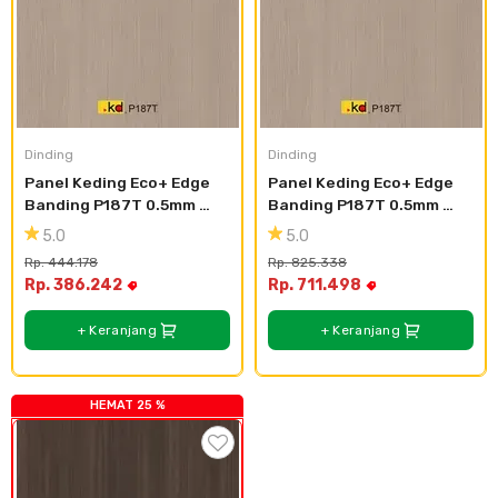
Dinding
Dinding
Panel Keding Eco+ Edge 
Panel Keding Eco+ Edge 
Banding P187T 0.5mm 
Banding P187T 0.5mm 
White Oak - 25mm X 0.5mm 
White Oak - 610mm X 
5.0
5.0
X 30m
0.5mm X 2440mm
Rp. 444.178
Rp. 825.338
Rp. 386.242
Rp. 711.498
+ Keranjang
+ Keranjang
HEMAT 25 %