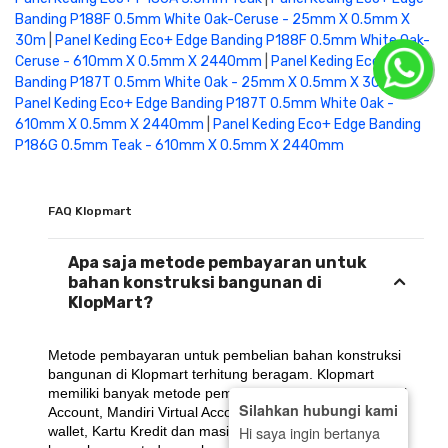
Banding P188F 0.5mm White Oak-Ceruse - 25mm X 0.5mm X
30m
|
Panel Keding Eco+ Edge Banding P188F 0.5mm White Oak-
Ceruse - 610mm X 0.5mm X 2440mm
|
Panel Keding Eco+ Edge
Banding P187T 0.5mm White Oak - 25mm X 0.5mm X 30m
|
Panel Keding Eco+ Edge Banding P187T 0.5mm White Oak -
610mm X 0.5mm X 2440mm
|
Panel Keding Eco+ Edge Banding
P186G 0.5mm Teak - 610mm X 0.5mm X 2440mm
FAQ Klopmart
Apa saja metode pembayaran untuk
bahan konstruksi bangunan di
KlopMart?
Metode pembayaran untuk pembelian bahan konstruksi 
bangunan di Klopmart terhitung beragam. Klopmart 
memiliki banyak metode pembayaran seperti BCA Virtual 
Silahkan hubungi kami
Account, Mandiri Virtual Account, BRI Virtual Account, E-
Hi saya ingin bertanya
wallet, Kartu Kredit dan masih banyak lagi.. Dengan 