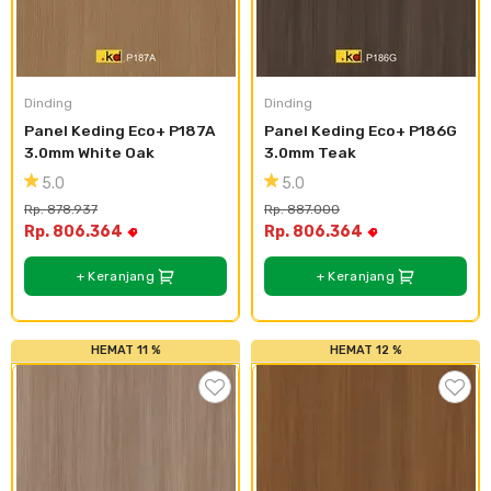
Dinding
Dinding
Panel Keding Eco+ P187A 
Panel Keding Eco+ P186G 
3.0mm White Oak
3.0mm Teak
5.0
5.0
Rp. 878.937
Rp. 887.000
Rp. 806.364
Rp. 806.364
+ Keranjang
+ Keranjang
HEMAT 11 %
HEMAT 12 %