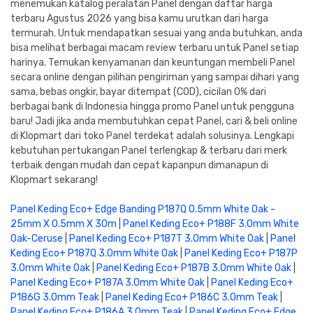
menemukan katalog peralatan Panel dengan daftar harga
terbaru Agustus 2026 yang bisa kamu urutkan dari harga
termurah. Untuk mendapatkan sesuai yang anda butuhkan, anda
bisa melihat berbagai macam review terbaru untuk Panel setiap
harinya. Temukan kenyamanan dan keuntungan membeli Panel
secara online dengan pilihan pengiriman yang sampai dihari yang
sama, bebas ongkir, bayar ditempat (COD), cicilan 0% dari
berbagai bank di Indonesia hingga promo Panel untuk pengguna
baru! Jadi jika anda membutuhkan cepat Panel, cari & beli online
di Klopmart dari toko Panel terdekat adalah solusinya. Lengkapi
kebutuhan pertukangan Panel terlengkap & terbaru dari merk
terbaik dengan mudah dan cepat kapanpun dimanapun di
Klopmart sekarang!
Panel Keding Eco+ Edge Banding P187Q 0.5mm White Oak -
25mm X 0.5mm X 30m
|
Panel Keding Eco+ P188F 3.0mm White
Oak-Ceruse
|
Panel Keding Eco+ P187T 3.0mm White Oak
|
Panel
Keding Eco+ P187Q 3.0mm White Oak
|
Panel Keding Eco+ P187P
3.0mm White Oak
|
Panel Keding Eco+ P187B 3.0mm White Oak
|
Panel Keding Eco+ P187A 3.0mm White Oak
|
Panel Keding Eco+
P186G 3.0mm Teak
|
Panel Keding Eco+ P186C 3.0mm Teak
|
Panel Keding Eco+ P186A 3.0mm Teak
|
Panel Keding Eco+ Edge