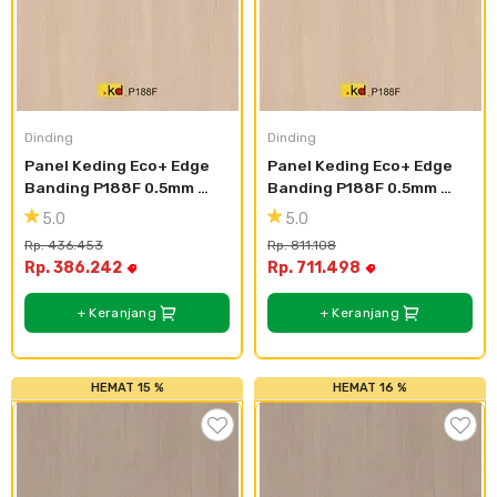
Dinding
Dinding
Panel Keding Eco+ Edge 
Panel Keding Eco+ Edge 
Banding P188F 0.5mm 
Banding P188F 0.5mm 
White Oak-Ceruse - 25mm 
White Oak-Ceruse - 
5.0
5.0
X 0.5mm X 30m
610mm X 0.5mm X 2440mm
Rp. 436.453
Rp. 811.108
Rp. 386.242
Rp. 711.498
+ Keranjang
+ Keranjang
HEMAT 15 %
HEMAT 16 %