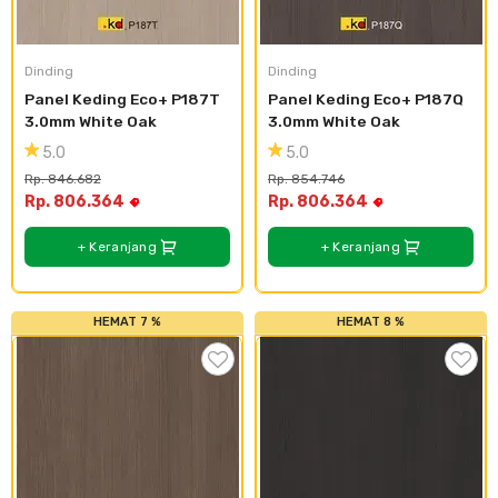
Cat dan Kimia
Saniter
Dinding
Dinding
Panel Keding Eco+ P187T 
Panel Keding Eco+ P187Q 
3.0mm White Oak
3.0mm White Oak
5.0
5.0
Rp. 846.682
Rp. 854.746
Rp. 806.364
Rp. 806.364
+ Keranjang
+ Keranjang
HEMAT 7 %
HEMAT 8 %